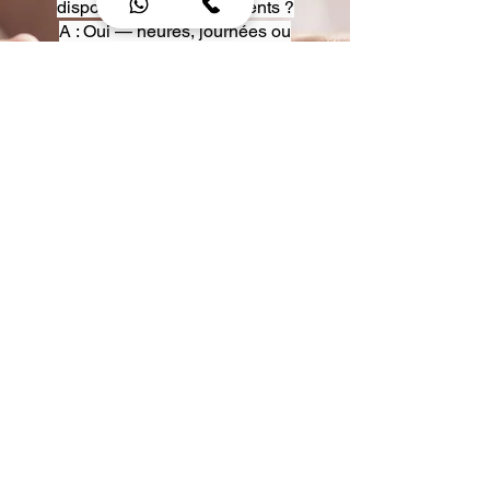
disposition pour événements ?
A : Oui — heures, journées ou
multi-jours, avec véhicules
adaptés (Classe S, Classe V,
van).
Q : Acceptez-vous des contrats
entreprise ou agences ?
A : Oui — nous proposons des
tarifs pro et des formules de
partenariat.
Q : Puis-je demander un véhicule
précis ?
A : Oui — réservez votre type de
véhicule lors de la demande
(Classe S, Classe V, van).