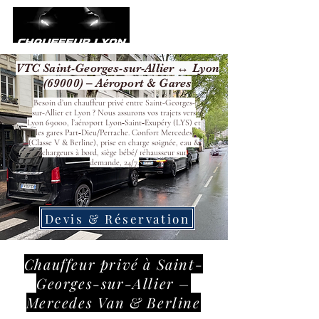
VTC Saint-Georges-sur-Allier ↔ Lyon
(69000) – Aéroport & Gares
Besoin d’un chauffeur privé entre Saint-Georges-
sur-Allier et Lyon ? Nous assurons vos trajets vers
Lyon 69000, l’aéroport Lyon‑Saint‑Exupéry (LYS) et
les gares Part‑Dieu/Perrache. Confort Mercedes
(Classe V & Berline), prise en charge soignée, eau &
chargeurs à bord, siège bébé/ réhausseur sur
demande, 24/7.
Devis & Réservation
Chauffeur privé à Saint-
Georges-sur-Allier –
Mercedes Van & Berline