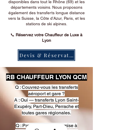
disponibles dans tout le Rhône (69) et les
départements voisins. Nous proposons
également des transferts longue distance
vers la Suisse, la Côte d’Azur, Paris, et les
stations de ski alpines.
📞
Réservez votre Chauffeur de Luxe à
Lyon
Devis & Réservation
RB CHAUFFEUR LYON QCM
Q : Couvrez-vous les transferts
aéroport et gare ?
A : Oui — transferts Lyon Saint-
Exupéry, Part-Dieu, Perrache et
toutes gares régionales.
Q : Proposez-vous une mise à