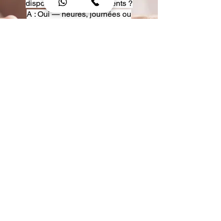
disposition pour événements ?
A : Oui — heures, journées ou
multi-jours, avec véhicules
adaptés (Classe S, Classe V,
van).
Q : Acceptez-vous des contrats
entreprise ou agences ?
A : Oui — nous proposons des
tarifs pro et des formules de
partenariat.
Q : Puis-je demander un véhicule
précis ?
A : Oui — réservez votre type de
véhicule lors de la demande
(Classe S, Classe V, van).