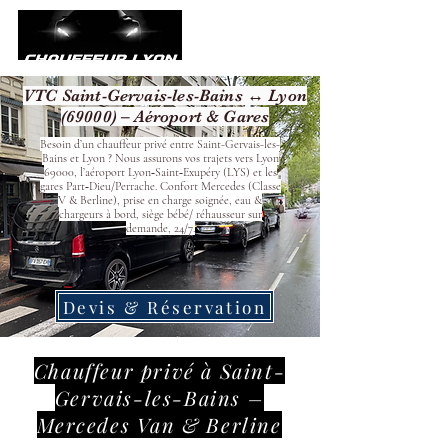
VTC Saint-Gervais-les-Bains ↔ Lyon
(69000) – Aéroport & Gares
Besoin d’un chauffeur privé entre Saint-Gervais-les-
Bains et Lyon ? Nous assurons vos trajets vers Lyon
69000, l’aéroport Lyon‑Saint‑Exupéry (LYS) et les
gares Part‑Dieu/Perrache. Confort Mercedes (Classe
V & Berline), prise en charge soignée, eau &
chargeurs à bord, siège bébé/ réhausseur sur
demande, 24/7.
Devis & Réservation
Chauffeur privé à Saint-
Gervais-les-Bains –
Mercedes Van & Berline