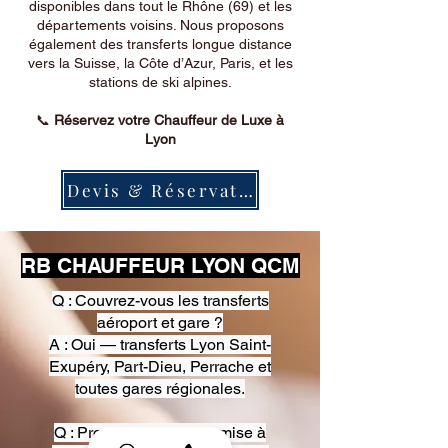
disponibles dans tout le Rhône (69) et les
départements voisins. Nous proposons
également des transferts longue distance
vers la Suisse, la Côte d’Azur, Paris, et les
stations de ski alpines.
📞
Réservez votre Chauffeur de Luxe à
Lyon
Devis & Réservation
RB CHAUFFEUR LYON QCM
Q : Couvrez-vous les transferts
aéroport et gare ?
A : Oui — transferts Lyon Saint-
Exupéry, Part-Dieu, Perrache et
toutes gares régionales.
Q : Proposez-vous une mise à