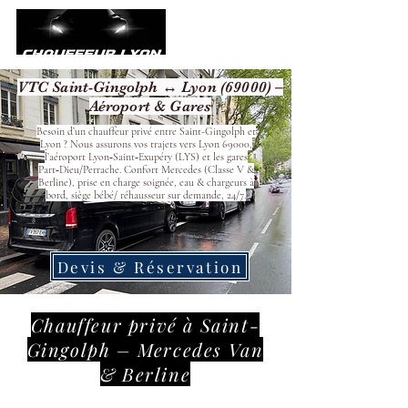
VTC Saint-Gingolph ↔ Lyon (69000) –
Aéroport & Gares
Besoin d’un chauffeur privé entre Saint-Gingolph et
Lyon ? Nous assurons vos trajets vers Lyon 69000,
l’aéroport Lyon‑Saint‑Exupéry (LYS) et les gares
Part‑Dieu/Perrache. Confort Mercedes (Classe V &
Berline), prise en charge soignée, eau & chargeurs à
bord, siège bébé/ réhausseur sur demande, 24/7.
Devis & Réservation
Chauffeur privé à Saint-
Gingolph – Mercedes Van
& Berline