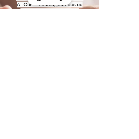
A : Oui — heures, journées ou
multi-jours, avec véhicules
adaptés (Classe S, Classe V,
van).
Q : Acceptez-vous des contrats
entreprise ou agences ?
A : Oui — nous proposons des
tarifs pro et des formules de
partenariat.
Q : Puis-je demander un véhicule
précis ?
A : Oui — réservez votre type de
véhicule lors de la demande
(Classe S, Classe V, van).