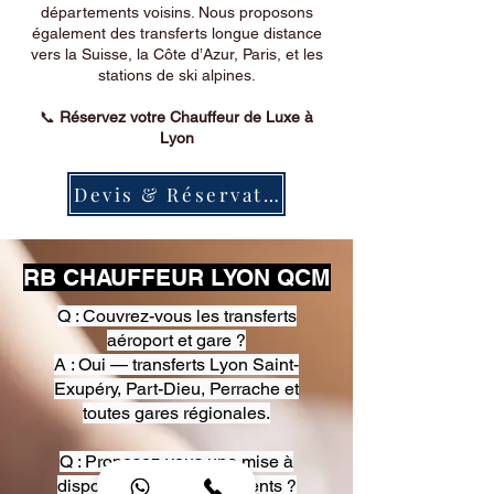
départements voisins. Nous proposons
également des transferts longue distance
vers la Suisse, la Côte d’Azur, Paris, et les
stations de ski alpines.
📞
Réservez votre Chauffeur de Luxe à
Lyon
Devis & Réservation
RB CHAUFFEUR LYON QCM
Q : Couvrez-vous les transferts
aéroport et gare ?
A : Oui — transferts Lyon Saint-
Exupéry, Part-Dieu, Perrache et
toutes gares régionales.
Q : Proposez-vous une mise à
disposition pour événements ?