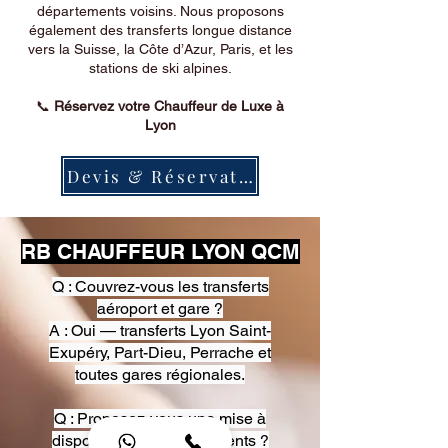
départements voisins. Nous proposons
également des transferts longue distance
vers la Suisse, la Côte d’Azur, Paris, et les
stations de ski alpines.
📞
Réservez votre Chauffeur de Luxe à
Lyon
Devis & Réservation
RB CHAUFFEUR LYON QCM
Q : Couvrez-vous les transferts
aéroport et gare ?
A : Oui — transferts Lyon Saint-
Exupéry, Part-Dieu, Perrache et
toutes gares régionales.
Q : Proposez-vous une mise à
disposition pour événements ?