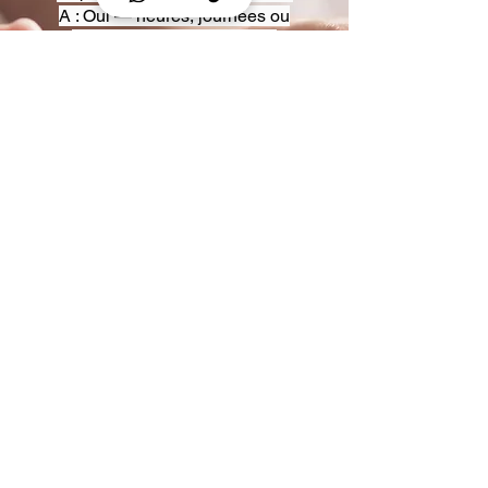
A : Oui — heures, journées ou
multi-jours, avec véhicules
adaptés (Classe S, Classe V,
van).
Q : Acceptez-vous des contrats
entreprise ou agences ?
A : Oui — nous proposons des
tarifs pro et des formules de
partenariat.
Q : Puis-je demander un véhicule
précis ?
A : Oui — réservez votre type de
véhicule lors de la demande
(Classe S, Classe V, van).