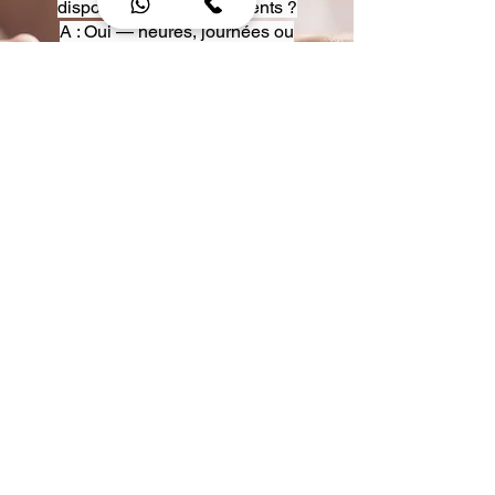
disposition pour événements ?
A : Oui — heures, journées ou
multi-jours, avec véhicules
adaptés (Classe S, Classe V,
van).
Q : Acceptez-vous des contrats
entreprise ou agences ?
A : Oui — nous proposons des
tarifs pro et des formules de
partenariat.
Q : Puis-je demander un véhicule
précis ?
A : Oui — réservez votre type de
véhicule lors de la demande
(Classe S, Classe V, van).