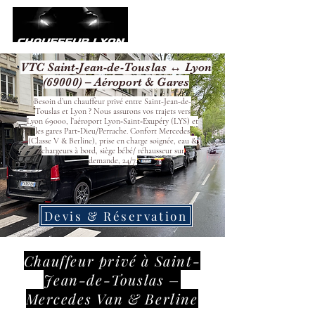
VTC Saint-Jean-de-Touslas ↔ Lyon
(69000) – Aéroport & Gares
Besoin d’un chauffeur privé entre Saint-Jean-de-
Touslas et Lyon ? Nous assurons vos trajets vers
Lyon 69000, l’aéroport Lyon‑Saint‑Exupéry (LYS) et
les gares Part‑Dieu/Perrache. Confort Mercedes
(Classe V & Berline), prise en charge soignée, eau &
chargeurs à bord, siège bébé/ réhausseur sur
demande, 24/7.
Devis & Réservation
Chauffeur privé à Saint-
Jean-de-Touslas –
Mercedes Van & Berline