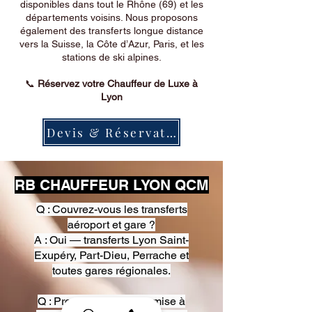
disponibles dans tout le Rhône (69) et les
départements voisins. Nous proposons
également des transferts longue distance
vers la Suisse, la Côte d’Azur, Paris, et les
stations de ski alpines.
📞
Réservez votre Chauffeur de Luxe à
Lyon
Devis & Réservation
RB CHAUFFEUR LYON QCM
Q : Couvrez-vous les transferts
aéroport et gare ?
A : Oui — transferts Lyon Saint-
Exupéry, Part-Dieu, Perrache et
toutes gares régionales.
Q : Proposez-vous une mise à