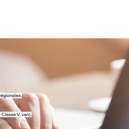
régionales.
 Classe V, van).