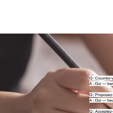
Q : Couvrez-v
A : Oui — tra
Q : Proposez
A : Oui — heu
Q : Acceptez