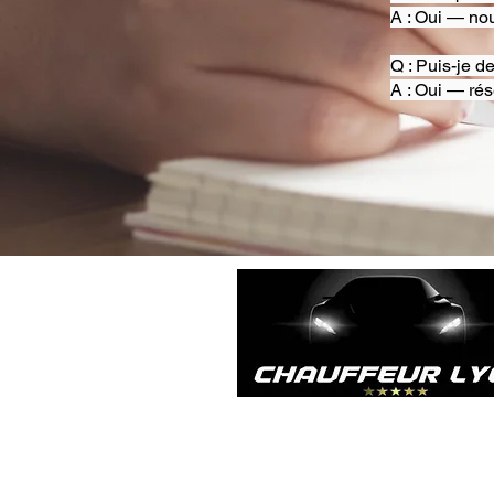
A : Oui — nou
Q : Puis-je d
A : Oui — rés