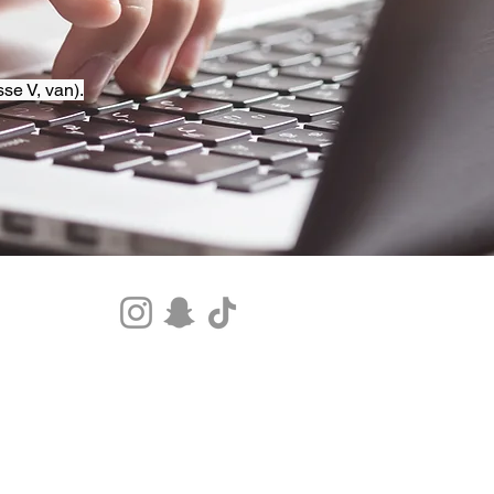
se V, van).
Tel.+33 07 85 80 48 00 |
CGV