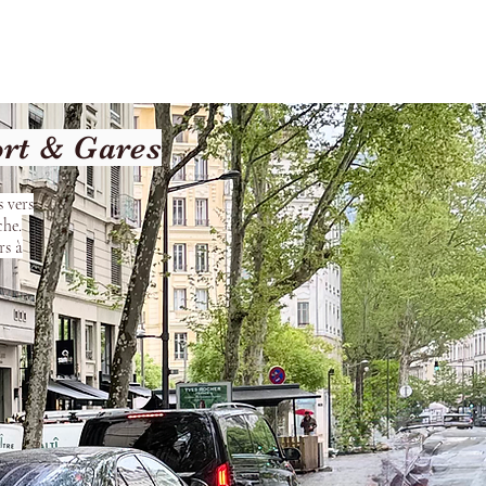
Terms and Conditions
ort & Gares
s vers
che.
rs à