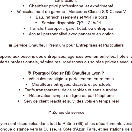
satisfaction.
• Chauffeur privé professionnel et expérimenté
• Véhicules haut de gamme : Mercedes Classe S & Classe V
• Eau, rafraîchissements et Wi-Fi à bord
• Service disponible 7j/7 – 24h/24
• Transfert aéroport, gare, hôtel, ou entreprise
• Accueil personnalisé avec pancarte en option
💼 Service Chauffeur Premium pour Entreprises et Particuliers
répond aux besoins des entreprises, agences événementielles, hôtels, 
ferts professionnels, séminaires, roadshows ou soirées privées avec un
🌟
Pourquoi Choisir RB Chauffeur Lyon ?
• Véhicules prestigieux parfaitement entretenus
• Chauffeurs bilingues, discrets et ponctuels
• Tarifs transparents, devis rapides et sans surprise
• Réservation simple en ligne ou par téléphone
• Service client réactif et suivi des vols en temps réel
📍 Zones de service
on sont disponibles dans tout le Rhône (69) et les départements voi
longue distance vers la Suisse, la Côte d’Azur, Paris, et les stations de 