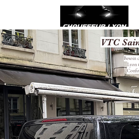
VTC Sain
Besoin d
Lyon 6
Confor