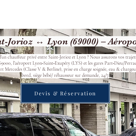
Welcome
Contact
Our Services
t-Jorioz ↔ Lyon (69000) – Aérop
’un chauffeur privé entre Saint-Jorioz et Lyon ? Nous assurons vos trajet
9000, l’aéroport Lyon‑Saint‑Exupéry (LYS) et les gares Part‑Dieu/Perra
t Mercedes (Classe V & Berline), prise en charge soignée, eau & chargeu
bord, siège bébé/ réhausseur sur demande, 24/7.
Devis & Réservation