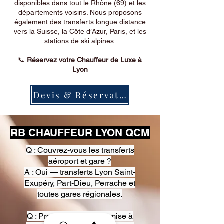
disponibles dans tout le Rhône (69) et les
départements voisins. Nous proposons
également des transferts longue distance
vers la Suisse, la Côte d’Azur, Paris, et les
stations de ski alpines.
📞
Réservez votre Chauffeur de Luxe à
Lyon
Devis & Réservation
RB CHAUFFEUR LYON QCM
Q : Couvrez-vous les transferts
aéroport et gare ?
A : Oui — transferts Lyon Saint-
Exupéry, Part-Dieu, Perrache et
toutes gares régionales.
Q : Proposez-vous une mise à