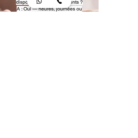
disposition pour événements ?
A : Oui — heures, journées ou
multi-jours, avec véhicules
adaptés (Classe S, Classe V,
van).
Q : Acceptez-vous des contrats
entreprise ou agences ?
A : Oui — nous proposons des
tarifs pro et des formules de
partenariat.
Q : Puis-je demander un véhicule
précis ?
A : Oui — réservez votre type de
véhicule lors de la demande
(Classe S, Classe V, van).