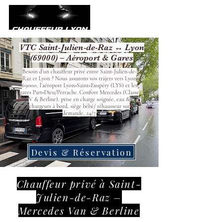
VTC Saint-Julien-de-Raz ↔ Lyon
(69000) – Aéroport & Gares
Besoin d’un chauffeur privé entre Saint-Julien-de-
Raz et Lyon ? Nous assurons vos trajets vers Lyon
69000, l’aéroport Lyon‑Saint‑Exupéry (LYS) et les
gares Part‑Dieu/Perrache. Confort Mercedes (Classe
V & Berline), prise en charge soignée, eau &
chargeurs à bord, siège bébé/ réhausseur sur
demande, 24/7.
Devis & Réservation
Chauffeur privé à Saint-
Julien-de-Raz –
Mercedes Van & Berline