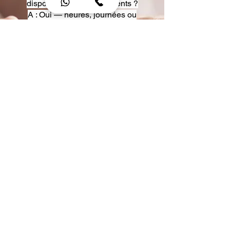
disposition pour événements ?
A : Oui — heures, journées ou
multi-jours, avec véhicules
adaptés (Classe S, Classe V,
van).
Q : Acceptez-vous des contrats
entreprise ou agences ?
A : Oui — nous proposons des
tarifs pro et des formules de
partenariat.
Q : Puis-je demander un véhicule
précis ?
A : Oui — réservez votre type de
véhicule lors de la demande
(Classe S, Classe V, van).