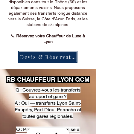
disponibles dans tout le Rhône (69) et les
départements voisins. Nous proposons
également des transferts longue distance
vers la Suisse, la Côte d’Azur, Paris, et les
stations de ski alpines.
📞
Réservez votre Chauffeur de Luxe à
Lyon
Devis & Réservation
RB CHAUFFEUR LYON QCM
Q : Couvrez-vous les transferts
aéroport et gare ?
A : Oui — transferts Lyon Saint-
Exupéry, Part-Dieu, Perrache et
toutes gares régionales.
Q : Proposez-vous une mise à