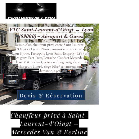
VTC Saint-Laurent-d'Oingt ↔ Lyon
(69000) – Aéroport & Gares
Besoin d’un chauffeur privé entre Saint-Laurent-
d'Oingt et Lyon ? Nous assurons vos trajets vers
Lyon 69000, l’aéroport Lyon‑Saint‑Exupéry (LYS) et
les gares Part‑Dieu/Perrache. Confort Mercedes
(Classe V & Berline), prise en charge soignée, eau &
chargeurs à bord, siège bébé/ réhausseur sur
demande, 24/7.
Devis & Réservation
Chauffeur privé à Saint-
Laurent-d'Oingt –
Mercedes Van & Berline