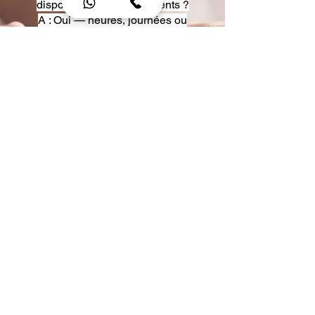
disposition pour événements ?
A : Oui — heures, journées ou
multi-jours, avec véhicules
adaptés (Classe S, Classe V,
van).
Q : Acceptez-vous des contrats
entreprise ou agences ?
A : Oui — nous proposons des
tarifs pro et des formules de
partenariat.
Q : Puis-je demander un véhicule
précis ?
A : Oui — réservez votre type de
véhicule lors de la demande
(Classe S, Classe V, van).