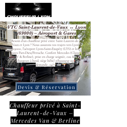
VTC Saint-Laurent-de-Vaux ↔ Lyon
(69000) – Aéroport & Gares
Besoin d’un chauffeur privé entre Saint-Laurent-de-
Vaux et Lyon ? Nous assurons vos trajets vers Lyon
69000, l’aéroport Lyon‑Saint‑Exupéry (LYS) et les
gares Part‑Dieu/Perrache. Confort Mercedes (Classe
V & Berline), prise en charge soignée, eau &
chargeurs à bord, siège bébé/ réhausseur sur
demande, 24/7.
Devis & Réservation
Chauffeur privé à Saint-
Laurent-de-Vaux –
Mercedes Van & Berline