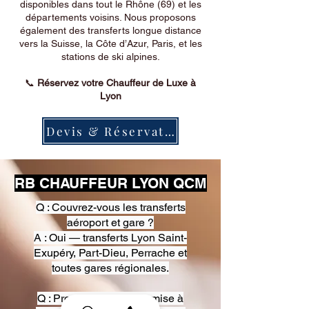
disponibles dans tout le Rhône (69) et les
départements voisins. Nous proposons
également des transferts longue distance
vers la Suisse, la Côte d’Azur, Paris, et les
stations de ski alpines.
📞
Réservez votre Chauffeur de Luxe à
Lyon
Devis & Réservation
RB CHAUFFEUR LYON QCM
Q : Couvrez-vous les transferts
aéroport et gare ?
A : Oui — transferts Lyon Saint-
Exupéry, Part-Dieu, Perrache et
toutes gares régionales.
Q : Proposez-vous une mise à