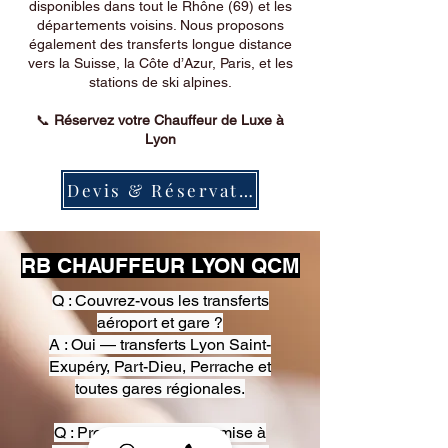
disponibles dans tout le Rhône (69) et les
départements voisins. Nous proposons
également des transferts longue distance
vers la Suisse, la Côte d’Azur, Paris, et les
stations de ski alpines.
📞
Réservez votre Chauffeur de Luxe à
Lyon
Devis & Réservation
RB CHAUFFEUR LYON QCM
Q : Couvrez-vous les transferts
aéroport et gare ?
A : Oui — transferts Lyon Saint-
Exupéry, Part-Dieu, Perrache et
toutes gares régionales.
Q : Proposez-vous une mise à