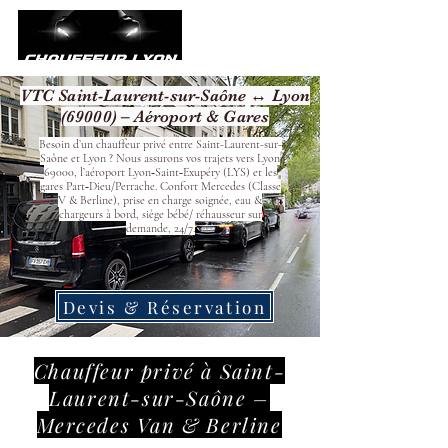
VTC Saint-Laurent-sur-Saône ↔ Lyon
(69000) – Aéroport & Gares
Besoin d’un chauffeur privé entre Saint-Laurent-sur-
Saône et Lyon ? Nous assurons vos trajets vers Lyon
69000, l’aéroport Lyon‑Saint‑Exupéry (LYS) et les
gares Part‑Dieu/Perrache. Confort Mercedes (Classe
V & Berline), prise en charge soignée, eau &
chargeurs à bord, siège bébé/ réhausseur sur
demande, 24/7.
Devis & Réservation
Chauffeur privé à Saint-
Laurent-sur-Saône –
Mercedes Van & Berline