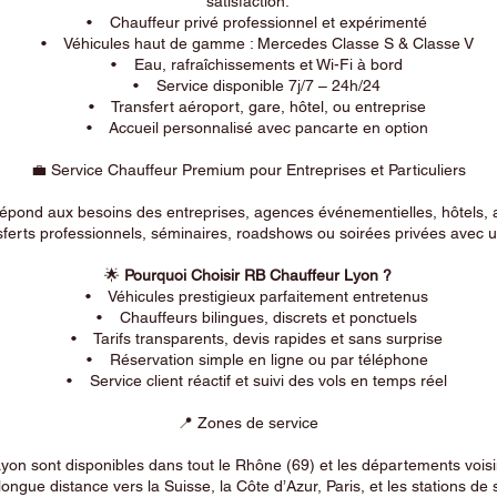
satisfaction.
• Chauffeur privé professionnel et expérimenté
• Véhicules haut de gamme : Mercedes Classe S & Classe V
• Eau, rafraîchissements et Wi-Fi à bord
• Service disponible 7j/7 – 24h/24
• Transfert aéroport, gare, hôtel, ou entreprise
• Accueil personnalisé avec pancarte en option
💼 Service Chauffeur Premium pour Entreprises et Particuliers
répond aux besoins des entreprises, agences événementielles, hôtels, 
ferts professionnels, séminaires, roadshows ou soirées privées avec un
🌟
Pourquoi Choisir RB Chauffeur Lyon ?
• Véhicules prestigieux parfaitement entretenus
• Chauffeurs bilingues, discrets et ponctuels
• Tarifs transparents, devis rapides et sans surprise
• Réservation simple en ligne ou par téléphone
• Service client réactif et suivi des vols en temps réel
📍 Zones de service
on sont disponibles dans tout le Rhône (69) et les départements voi
longue distance vers la Suisse, la Côte d’Azur, Paris, et les stations de 