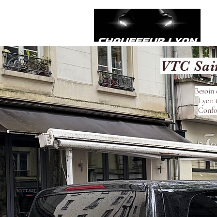
VTC Sai
Besoin 
Lyon 6
Confor