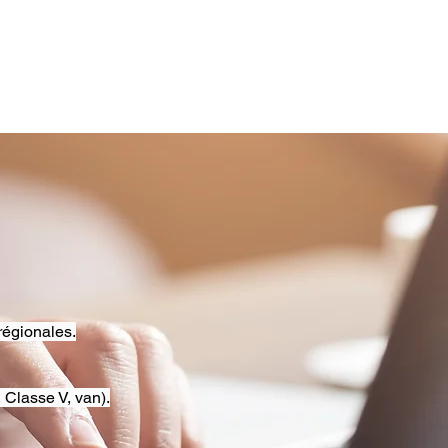
régionales.
 Classe V, van).