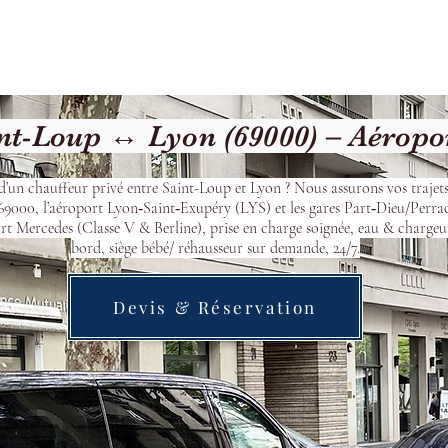
Welcome
Contact
Our Services
nt-Loup ↔ Lyon (69000) – Aéropo
d’un chauffeur privé entre Saint-Loup et Lyon ? Nous assurons vos trajets
9000, l’aéroport Lyon‑Saint‑Exupéry (LYS) et les gares Part‑Dieu/Perra
t Mercedes (Classe V & Berline), prise en charge soignée, eau & chargeu
bord, siège bébé/ réhausseur sur demande, 24/7.
Devis & Réservation