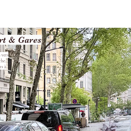
Terms and Conditions
rt & Gares
 vers
che.
rs à