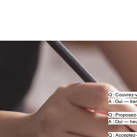
Q : Couvrez-v
A : Oui — tra
Q : Proposez
A : Oui — heu
Q : Acceptez