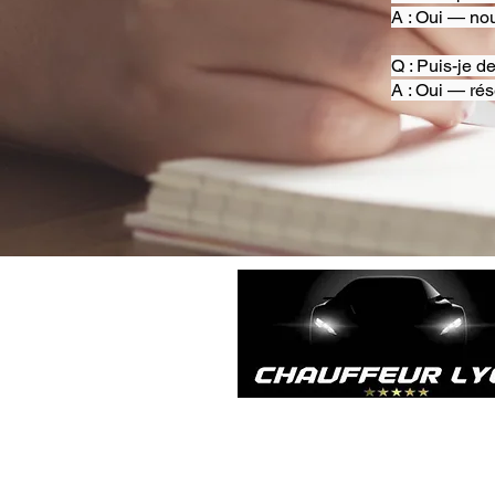
A : Oui — nou
Q : Puis-je d
A : Oui — rés