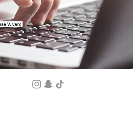
se V, van).
Tel.+33 07 85 80 48 00 |
CGV