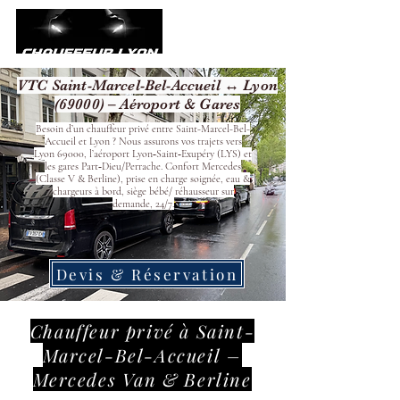
VTC Saint-Marcel-Bel-Accueil ↔ Lyon
(69000) – Aéroport & Gares
Besoin d’un chauffeur privé entre Saint-Marcel-Bel-
Accueil et Lyon ? Nous assurons vos trajets vers
Lyon 69000, l’aéroport Lyon‑Saint‑Exupéry (LYS) et
les gares Part‑Dieu/Perrache. Confort Mercedes
(Classe V & Berline), prise en charge soignée, eau &
chargeurs à bord, siège bébé/ réhausseur sur
demande, 24/7.
Devis & Réservation
Chauffeur privé à Saint-
Marcel-Bel-Accueil –
Mercedes Van & Berline