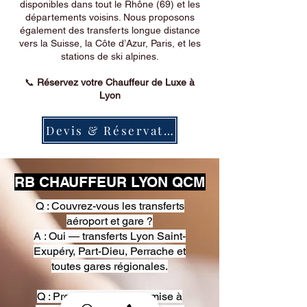
disponibles dans tout le Rhône (69) et les
départements voisins. Nous proposons
également des transferts longue distance
vers la Suisse, la Côte d’Azur, Paris, et les
stations de ski alpines.
📞
Réservez votre Chauffeur de Luxe à
Lyon
Devis & Réservation
RB CHAUFFEUR LYON QCM
Q : Couvrez-vous les transferts
aéroport et gare ?
A : Oui — transferts Lyon Saint-
Exupéry, Part-Dieu, Perrache et
toutes gares régionales.
Q : Proposez-vous une mise à