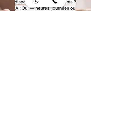
disposition pour événements ?
A : Oui — heures, journées ou
multi-jours, avec véhicules
adaptés (Classe S, Classe V,
van).
Q : Acceptez-vous des contrats
entreprise ou agences ?
A : Oui — nous proposons des
tarifs pro et des formules de
partenariat.
Q : Puis-je demander un véhicule
précis ?
A : Oui — réservez votre type de
véhicule lors de la demande
(Classe S, Classe V, van).