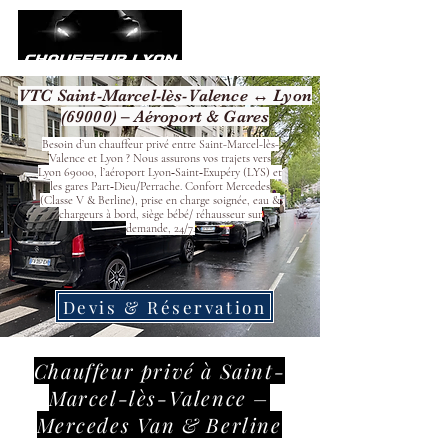
VTC Saint-Marcel-lès-Valence ↔ Lyon
(69000) – Aéroport & Gares
Besoin d’un chauffeur privé entre Saint-Marcel-lès-
Valence et Lyon ? Nous assurons vos trajets vers
Lyon 69000, l’aéroport Lyon‑Saint‑Exupéry (LYS) et
les gares Part‑Dieu/Perrache. Confort Mercedes
(Classe V & Berline), prise en charge soignée, eau &
chargeurs à bord, siège bébé/ réhausseur sur
demande, 24/7.
Devis & Réservation
Chauffeur privé à Saint-
Marcel-lès-Valence –
Mercedes Van & Berline