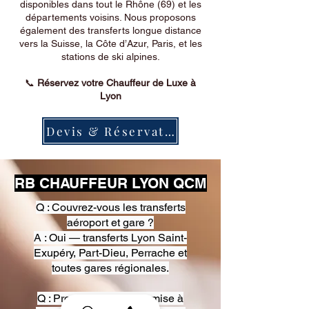
disponibles dans tout le Rhône (69) et les
départements voisins. Nous proposons
également des transferts longue distance
vers la Suisse, la Côte d’Azur, Paris, et les
stations de ski alpines.
📞
Réservez votre Chauffeur de Luxe à
Lyon
Devis & Réservation
RB CHAUFFEUR LYON QCM
Q : Couvrez-vous les transferts
aéroport et gare ?
A : Oui — transferts Lyon Saint-
Exupéry, Part-Dieu, Perrache et
toutes gares régionales.
Q : Proposez-vous une mise à