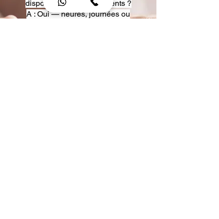
disposition pour événements ?
A : Oui — heures, journées ou
multi-jours, avec véhicules
adaptés (Classe S, Classe V,
van).
Q : Acceptez-vous des contrats
entreprise ou agences ?
A : Oui — nous proposons des
tarifs pro et des formules de
partenariat.
Q : Puis-je demander un véhicule
précis ?
A : Oui — réservez votre type de
véhicule lors de la demande
(Classe S, Classe V, van).