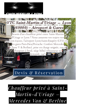
VTC Saint-Martin-d'Uriage ↔ Lyon
(69000) – Aéroport & Gares
Besoin d’un chauffeur privé entre Saint-Martin-
d'Uriage et Lyon ? Nous assurons vos trajets vers
Lyon 69000, l’aéroport Lyon‑Saint‑Exupéry (LYS) et
les gares Part‑Dieu/Perrache. Confort Mercedes
(Classe V & Berline), prise en charge soignée, eau &
chargeurs à bord, siège bébé/ réhausseur sur
demande, 24/7.
Devis & Réservation
Chauffeur privé à Saint-
Martin-d'Uriage –
Mercedes Van & Berline