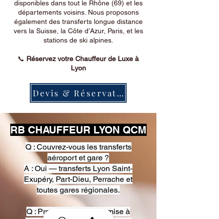
disponibles dans tout le Rhône (69) et les
départements voisins. Nous proposons
également des transferts longue distance
vers la Suisse, la Côte d’Azur, Paris, et les
stations de ski alpines.
📞
Réservez votre Chauffeur de Luxe à
Lyon
Devis & Réservation
RB CHAUFFEUR LYON QCM
Q : Couvrez-vous les transferts
aéroport et gare ?
A : Oui — transferts Lyon Saint-
Exupéry, Part-Dieu, Perrache et
toutes gares régionales.
Q : Proposez-vous une mise à