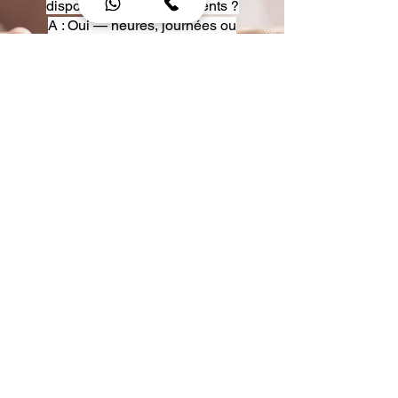
disposition pour événements ?
A : Oui — heures, journées ou
multi-jours, avec véhicules
adaptés (Classe S, Classe V,
van).
Q : Acceptez-vous des contrats
entreprise ou agences ?
A : Oui — nous proposons des
tarifs pro et des formules de
partenariat.
Q : Puis-je demander un véhicule
précis ?
A : Oui — réservez votre type de
véhicule lors de la demande
(Classe S, Classe V, van).