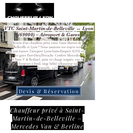
VTC Saint-Martin-de-Belleville ↔ Lyon
(69000) – Aéroport & Gares
Besoin d’un chauffeur privé entre Saint-Martin-de-
Belleville et Lyon ? Nous assurons vos trajets vers
Lyon 69000, l’aéroport Lyon‑Saint‑Exupéry (LYS) et
les gares Part‑Dieu/Perrache. Confort Mercedes
(Classe V & Berline), prise en charge soignée, eau &
chargeurs à bord, siège bébé/ réhausseur sur
demande, 24/7.
Devis & Réservation
Chauffeur privé à Saint-
Martin-de-Belleville –
Mercedes Van & Berline