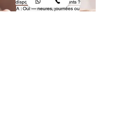
disposition pour événements ?
A : Oui — heures, journées ou
multi-jours, avec véhicules
adaptés (Classe S, Classe V,
van).
Q : Acceptez-vous des contrats
entreprise ou agences ?
A : Oui — nous proposons des
tarifs pro et des formules de
partenariat.
Q : Puis-je demander un véhicule
précis ?
A : Oui — réservez votre type de
véhicule lors de la demande
(Classe S, Classe V, van).