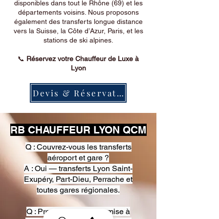
disponibles dans tout le Rhône (69) et les
départements voisins. Nous proposons
également des transferts longue distance
vers la Suisse, la Côte d’Azur, Paris, et les
stations de ski alpines.
📞
Réservez votre Chauffeur de Luxe à
Lyon
Devis & Réservation
RB CHAUFFEUR LYON QCM
Q : Couvrez-vous les transferts
aéroport et gare ?
A : Oui — transferts Lyon Saint-
Exupéry, Part-Dieu, Perrache et
toutes gares régionales.
Q : Proposez-vous une mise à