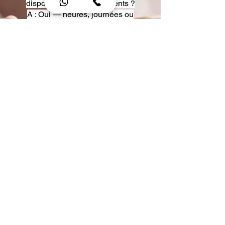
disposition pour événements ?
A : Oui — heures, journées ou
multi-jours, avec véhicules
adaptés (Classe S, Classe V,
van).
Q : Acceptez-vous des contrats
entreprise ou agences ?
A : Oui — nous proposons des
tarifs pro et des formules de
partenariat.
Q : Puis-je demander un véhicule
précis ?
A : Oui — réservez votre type de
véhicule lors de la demande
(Classe S, Classe V, van).