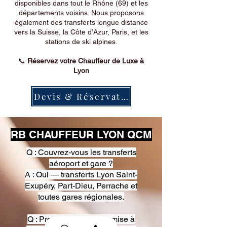
disponibles dans tout le Rhône (69) et les
départements voisins. Nous proposons
également des transferts longue distance
vers la Suisse, la Côte d’Azur, Paris, et les
stations de ski alpines.
📞
Réservez votre Chauffeur de Luxe à
Lyon
Devis & Réservation
RB CHAUFFEUR LYON QCM
Q : Couvrez-vous les transferts
aéroport et gare ?
A : Oui — transferts Lyon Saint-
Exupéry, Part-Dieu, Perrache et
toutes gares régionales.
Q : Proposez-vous une mise à