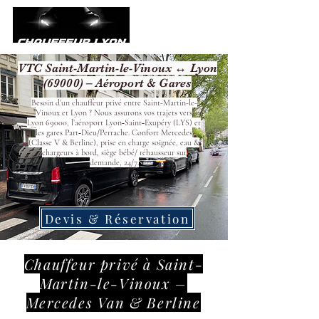
VTC Saint-Martin-le-Vinoux ↔ Lyon
(69000) – Aéroport & Gares
Besoin d’un chauffeur privé entre Saint-Martin-le-
Vinoux et Lyon ? Nous assurons vos trajets vers
Lyon 69000, l’aéroport Lyon‑Saint‑Exupéry (LYS) et
les gares Part‑Dieu/Perrache. Confort Mercedes
(Classe V & Berline), prise en charge soignée, eau &
chargeurs à bord, siège bébé/ réhausseur sur
demande, 24/7.
Devis & Réservation
Chauffeur privé à Saint-
Martin-le-Vinoux –
Mercedes Van & Berline