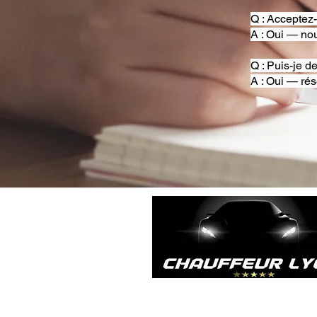
Q : Acceptez
A : Oui — nou
Q : Puis-je d
A : Oui — rés