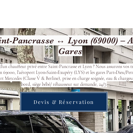
Welcome
Contact
Our Services
nt-Pancrasse ↔ Lyon (69000) – 
Gares
d’un chauffeur privé entre Saint-Pancrasse et Lyon ? Nous assurons vos tr
n 69000, l’aéroport Lyon‑Saint‑Exupéry (LYS) et les gares Part‑Dieu/Per
t Mercedes (Classe V & Berline), prise en charge soignée, eau & chargeu
bord, siège bébé/ réhausseur sur demande, 24/7.
Devis & Réservation