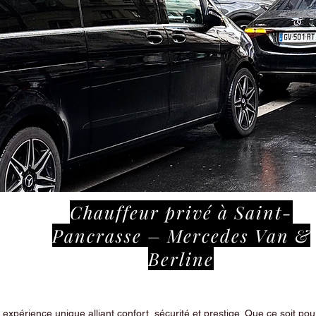
Chauffeur privé à Saint-
Pancrasse – Mercedes Van &
Berline
périence unique alliant confort, sécurité et prestige. Que ce soit pour