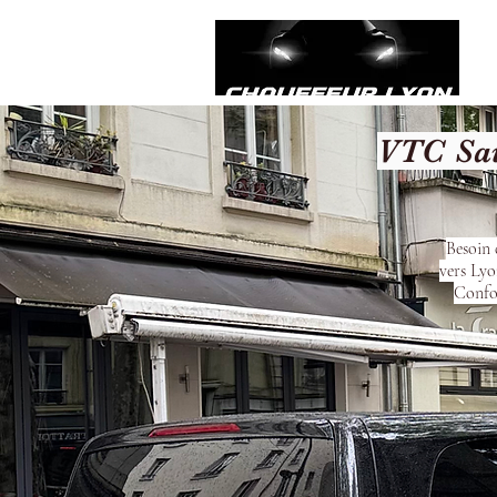
VTC Sai
Besoin 
vers Lyo
Confor