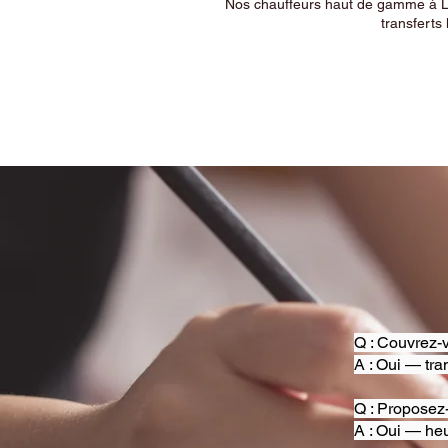
Nos chauffeurs haut de gamme à Ly
transferts 
Q : Couvrez-v
A : Oui — tra
Q : Proposez
A : Oui — heu