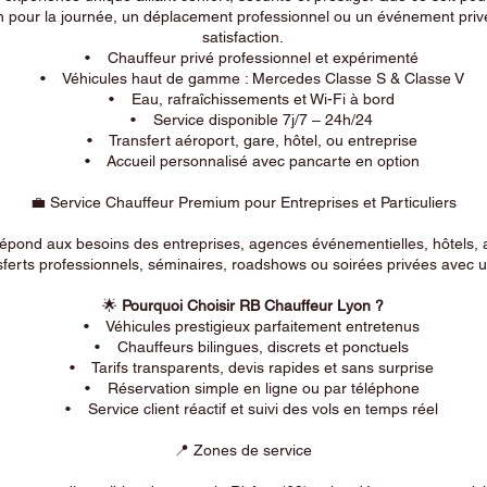
n pour la journée, un déplacement professionnel ou un événement privé
satisfaction.
• Chauffeur privé professionnel et expérimenté
• Véhicules haut de gamme : Mercedes Classe S & Classe V
• Eau, rafraîchissements et Wi-Fi à bord
• Service disponible 7j/7 – 24h/24
• Transfert aéroport, gare, hôtel, ou entreprise
• Accueil personnalisé avec pancarte en option
💼 Service Chauffeur Premium pour Entreprises et Particuliers
répond aux besoins des entreprises, agences événementielles, hôtels, 
ferts professionnels, séminaires, roadshows ou soirées privées avec un
🌟
Pourquoi Choisir RB Chauffeur Lyon ?
• Véhicules prestigieux parfaitement entretenus
• Chauffeurs bilingues, discrets et ponctuels
• Tarifs transparents, devis rapides et sans surprise
• Réservation simple en ligne ou par téléphone
• Service client réactif et suivi des vols en temps réel
📍 Zones de service