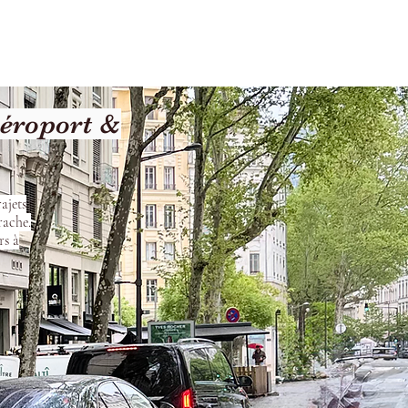
Terms and Conditions
Aéroport &
ajets
rache.
rs à