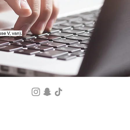
se V, van).
Tel.+33 07 85 80 48 00 |
CGV