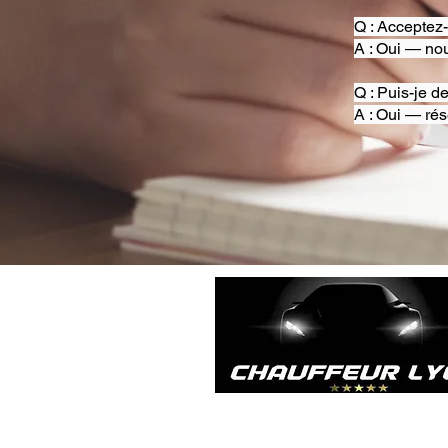
Q : Acceptez
A : Oui — nou
Q : Puis-je d
A : Oui — rés