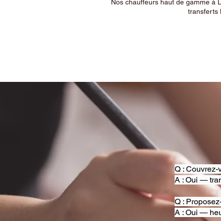
Nos chauffeurs haut de gamme à Ly
transferts 
Q : Couvrez-v
A : Oui — tra
Q : Proposez
A : Oui — heu