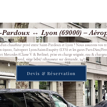
Welcome
Contact
Our Services
-Pardoux ↔ Lyon (69000) – Aéro
 d’un chauffeur privé entre Saint-Pardoux et Lyon ? Nous assurons vos tr
n 69000, l’aéroport Lyon‑Saint‑Exupéry (LYS) et les gares Part‑Dieu/Per
t Mercedes (Classe V & Berline), prise en charge soignée, eau & chargeu
bord, siège bébé/ réhausseur sur demande, 24/7.
Devis & Réservation