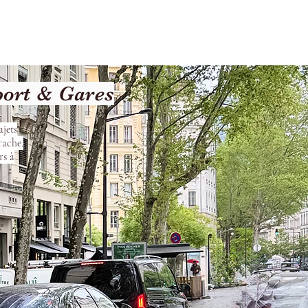
Terms and Conditions
port & Gares
ajets
rache.
rs à