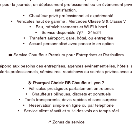
n pour la journée, un déplacement professionnel ou un événement privé
satisfaction.
• Chauffeur privé professionnel et expérimenté
• Véhicules haut de gamme : Mercedes Classe S & Classe V
• Eau, rafraîchissements et Wi-Fi à bord
• Service disponible 7j/7 – 24h/24
• Transfert aéroport, gare, hôtel, ou entreprise
• Accueil personnalisé avec pancarte en option
💼 Service Chauffeur Premium pour Entreprises et Particuliers
répond aux besoins des entreprises, agences événementielles, hôtels, 
ferts professionnels, séminaires, roadshows ou soirées privées avec un
🌟
Pourquoi Choisir RB Chauffeur Lyon ?
• Véhicules prestigieux parfaitement entretenus
• Chauffeurs bilingues, discrets et ponctuels
• Tarifs transparents, devis rapides et sans surprise
• Réservation simple en ligne ou par téléphone
• Service client réactif et suivi des vols en temps réel
📍 Zones de service