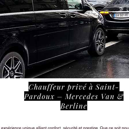
Chauffeur privé à Saint-
Pardoux – Mercedes Van &
Berline
périence unique alliant confort, sécurité et prestige. Que ce soit pour