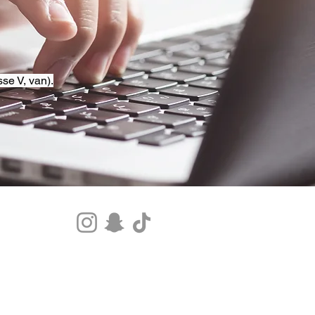
se V, van).
Tel.+33 07 85 80 48 00 |
CGV