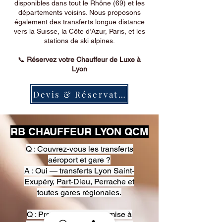
disponibles dans tout le Rhône (69) et les
départements voisins. Nous proposons
également des transferts longue distance
vers la Suisse, la Côte d’Azur, Paris, et les
stations de ski alpines.
📞
Réservez votre Chauffeur de Luxe à
Lyon
Devis & Réservation
RB CHAUFFEUR LYON QCM
Q : Couvrez-vous les transferts
aéroport et gare ?
A : Oui — transferts Lyon Saint-
Exupéry, Part-Dieu, Perrache et
toutes gares régionales.
Q : Proposez-vous une mise à