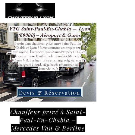
VTC Saint-Paul-En-Chabla ↔ Lyon
(69000) – Aéroport & Gares
Besoin d’un chauffeur privé entre Saint-Paul-En-
Chabla et Lyon ? Nous assurons vos trajets vers
Lyon 69000, l’aéroport Lyon‑Saint‑Exupéry (LYS) et
les gares Part‑Dieu/Perrache. Confort Mercedes
(Classe V & Berline), prise en charge soignée, eau &
chargeurs à bord, siège bébé/ réhausseur sur
demande, 24/7.
Devis & Réservation
Chauffeur privé à Saint-
Paul-En-Chabla –
Mercedes Van & Berline