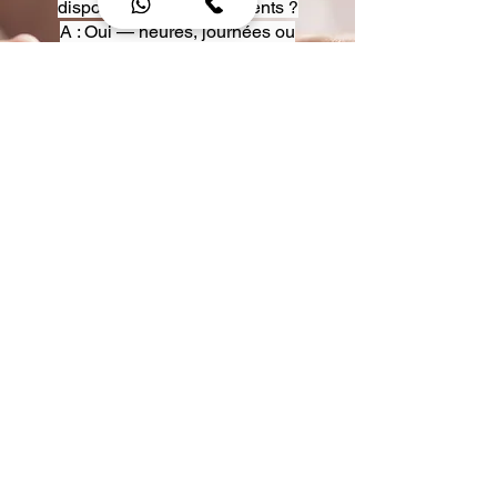
disposition pour événements ?
A : Oui — heures, journées ou
multi-jours, avec véhicules
adaptés (Classe S, Classe V,
van).
Q : Acceptez-vous des contrats
entreprise ou agences ?
A : Oui — nous proposons des
tarifs pro et des formules de
partenariat.
Q : Puis-je demander un véhicule
précis ?
A : Oui — réservez votre type de
véhicule lors de la demande
(Classe S, Classe V, van).