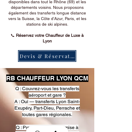
disponibles dans tout le Rhône (69) et les
départements voisins. Nous proposons
également des transferts longue distance
vers la Suisse, la Côte d’Azur, Paris, et les
stations de ski alpines.
📞
Réservez votre Chauffeur de Luxe à
Lyon
Devis & Réservation
RB CHAUFFEUR LYON QCM
Q : Couvrez-vous les transferts
aéroport et gare ?
A : Oui — transferts Lyon Saint-
Exupéry, Part-Dieu, Perrache et
toutes gares régionales.
Q : Proposez-vous une mise à