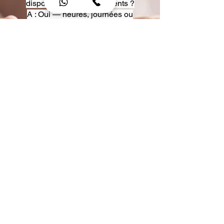
disposition pour événements ?
A : Oui — heures, journées ou
multi-jours, avec véhicules
adaptés (Classe S, Classe V,
van).
Q : Acceptez-vous des contrats
entreprise ou agences ?
A : Oui — nous proposons des
tarifs pro et des formules de
partenariat.
Q : Puis-je demander un véhicule
précis ?
A : Oui — réservez votre type de
véhicule lors de la demande
(Classe S, Classe V, van).