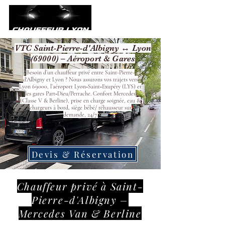
VTC Saint-Pierre-d'Albigny ↔ Lyon
(69000) – Aéroport & Gares
Besoin d’un chauffeur privé entre Saint-Pierre-
d'Albigny et Lyon ? Nous assurons vos trajets vers
Lyon 69000, l’aéroport Lyon‑Saint‑Exupéry (LYS) et
les gares Part‑Dieu/Perrache. Confort Mercedes
(Classe V & Berline), prise en charge soignée, eau &
chargeurs à bord, siège bébé/ réhausseur sur
demande, 24/7.
Devis & Réservation
Chauffeur privé à Saint-
Pierre-d'Albigny –
Mercedes Van & Berline