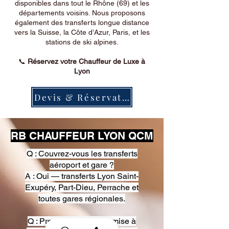
disponibles dans tout le Rhône (69) et les
départements voisins. Nous proposons
également des transferts longue distance
vers la Suisse, la Côte d’Azur, Paris, et les
stations de ski alpines.
📞
Réservez votre Chauffeur de Luxe à
Lyon
Devis & Réservation
RB CHAUFFEUR LYON QCM
Q : Couvrez-vous les transferts
aéroport et gare ?
A : Oui — transferts Lyon Saint-
Exupéry, Part-Dieu, Perrache et
toutes gares régionales.
Q : Proposez-vous une mise à