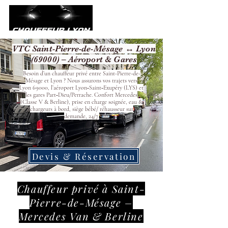
VTC Saint-Pierre-de-Mésage ↔ Lyon
(69000) – Aéroport & Gares
Besoin d’un chauffeur privé entre Saint-Pierre-de-
Mésage et Lyon ? Nous assurons vos trajets vers
Lyon 69000, l’aéroport Lyon‑Saint‑Exupéry (LYS) et
les gares Part‑Dieu/Perrache. Confort Mercedes
(Classe V & Berline), prise en charge soignée, eau &
chargeurs à bord, siège bébé/ réhausseur sur
demande, 24/7.
Devis & Réservation
Chauffeur privé à Saint-
Pierre-de-Mésage –
Mercedes Van & Berline