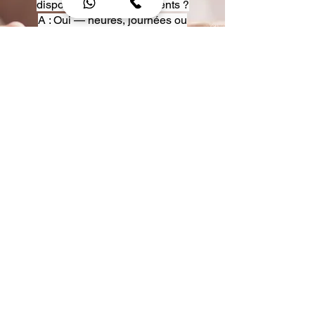
disposition pour événements ?
A : Oui — heures, journées ou
multi-jours, avec véhicules
adaptés (Classe S, Classe V,
van).
Q : Acceptez-vous des contrats
entreprise ou agences ?
A : Oui — nous proposons des
tarifs pro et des formules de
partenariat.
Q : Puis-je demander un véhicule
précis ?
A : Oui — réservez votre type de
véhicule lors de la demande
(Classe S, Classe V, van).