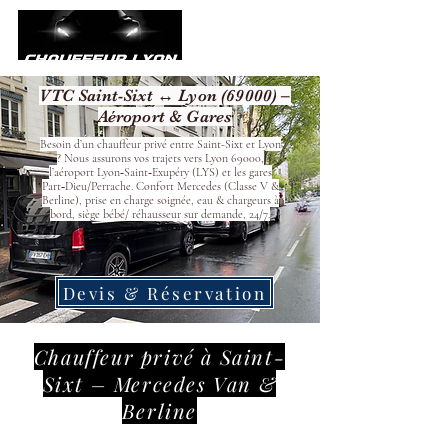
VTC Saint-Sixt ↔ Lyon (69000) –
Aéroport & Gares
Besoin d’un chauffeur privé entre Saint-Sixt et Lyon
? Nous assurons vos trajets vers Lyon 69000,
l’aéroport Lyon‑Saint‑Exupéry (LYS) et les gares
Part‑Dieu/Perrache. Confort Mercedes (Classe V &
Berline), prise en charge soignée, eau & chargeurs à
bord, siège bébé/ réhausseur sur demande, 24/7.
Devis & Réservation
Chauffeur privé à Saint-
Sixt – Mercedes Van &
Berline