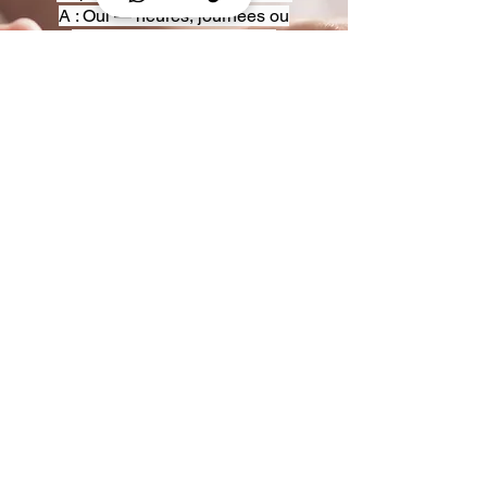
A : Oui — heures, journées ou
multi-jours, avec véhicules
adaptés (Classe S, Classe V,
van).
Q : Acceptez-vous des contrats
entreprise ou agences ?
A : Oui — nous proposons des
tarifs pro et des formules de
partenariat.
Q : Puis-je demander un véhicule
précis ?
A : Oui — réservez votre type de
véhicule lors de la demande
(Classe S, Classe V, van).