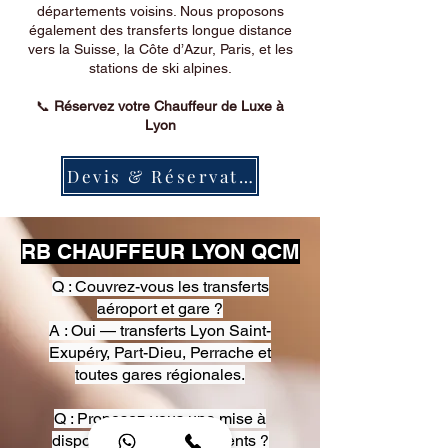
départements voisins. Nous proposons
également des transferts longue distance
vers la Suisse, la Côte d’Azur, Paris, et les
stations de ski alpines.
📞
Réservez votre Chauffeur de Luxe à
Lyon
Devis & Réservation
RB CHAUFFEUR LYON QCM
Q : Couvrez-vous les transferts
aéroport et gare ?
A : Oui — transferts Lyon Saint-
Exupéry, Part-Dieu, Perrache et
toutes gares régionales.
Q : Proposez-vous une mise à
disposition pour événements ?