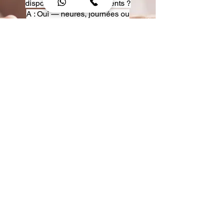
disposition pour événements ?
A : Oui — heures, journées ou
multi-jours, avec véhicules
adaptés (Classe S, Classe V,
van).
Q : Acceptez-vous des contrats
entreprise ou agences ?
A : Oui — nous proposons des
tarifs pro et des formules de
partenariat.
Q : Puis-je demander un véhicule
précis ?
A : Oui — réservez votre type de
véhicule lors de la demande
(Classe S, Classe V, van).