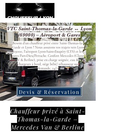
VTC Saint-Thomas-la-Garde ↔ Lyon
(69000) – Aéroport & Gares
Besoin d’un chauffeur privé entre Saint-Thomas-la-
Garde et Lyon ? Nous assurons vos trajets vers Lyon
69000, l’aéroport Lyon‑Saint‑Exupéry (LYS) et les
gares Part‑Dieu/Perrache. Confort Mercedes (Classe
V & Berline), prise en charge soignée, eau &
chargeurs à bord, siège bébé/ réhausseur sur
demande, 24/7.
Devis & Réservation
Chauffeur privé à Saint-
Thomas-la-Garde –
Mercedes Van & Berline