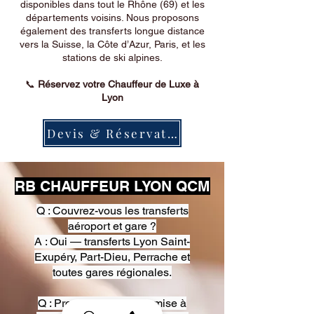
disponibles dans tout le Rhône (69) et les
départements voisins. Nous proposons
également des transferts longue distance
vers la Suisse, la Côte d’Azur, Paris, et les
stations de ski alpines.
📞
Réservez votre Chauffeur de Luxe à
Lyon
Devis & Réservation
RB CHAUFFEUR LYON QCM
Q : Couvrez-vous les transferts
aéroport et gare ?
A : Oui — transferts Lyon Saint-
Exupéry, Part-Dieu, Perrache et
toutes gares régionales.
Q : Proposez-vous une mise à