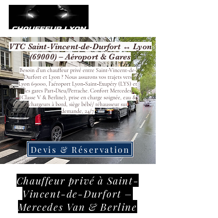
VTC Saint-Vincent-de-Durfort ↔ Lyon
(69000) – Aéroport & Gares
Besoin d’un chauffeur privé entre Saint-Vincent-de-
Durfort et Lyon ? Nous assurons vos trajets vers
Lyon 69000, l’aéroport Lyon‑Saint‑Exupéry (LYS) et
les gares Part‑Dieu/Perrache. Confort Mercedes
(Classe V & Berline), prise en charge soignée, eau &
chargeurs à bord, siège bébé/ réhausseur sur
demande, 24/7.
Devis & Réservation
Chauffeur privé à Saint-
Vincent-de-Durfort –
Mercedes Van & Berline