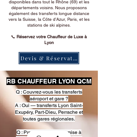
disponibles dans tout le Rhône (69) et les
départements voisins. Nous proposons
également des transferts longue distance
vers la Suisse, la Côte d’Azur, Paris, et les
stations de ski alpines.
📞
Réservez votre Chauffeur de Luxe à
Lyon
Devis & Réservation
RB CHAUFFEUR LYON QCM
Q : Couvrez-vous les transferts
aéroport et gare ?
A : Oui — transferts Lyon Saint-
Exupéry, Part-Dieu, Perrache et
toutes gares régionales.
Q : Proposez-vous une mise à