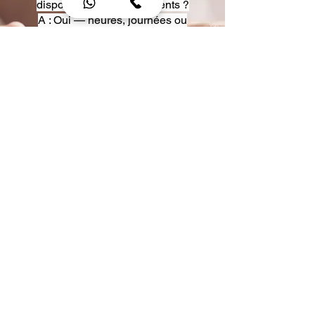
disposition pour événements ?
A : Oui — heures, journées ou
multi-jours, avec véhicules
adaptés (Classe S, Classe V,
van).
Q : Acceptez-vous des contrats
entreprise ou agences ?
A : Oui — nous proposons des
tarifs pro et des formules de
partenariat.
Q : Puis-je demander un véhicule
précis ?
A : Oui — réservez votre type de
véhicule lors de la demande
(Classe S, Classe V, van).