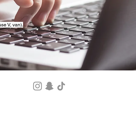
se V, van).
Tel.+33 07 85 80 48 00 |
CGV