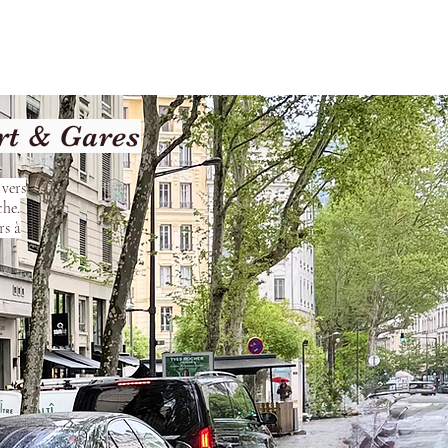
Terms and Conditions
rt & Gares
 vers
che.
rs à