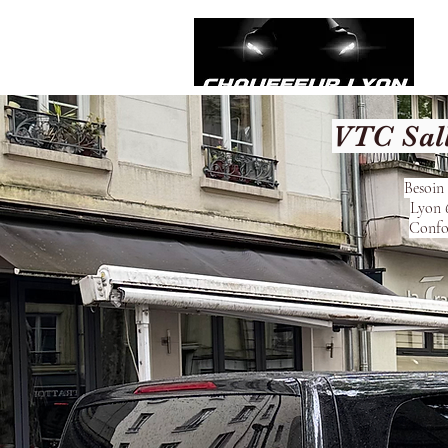
VTC Sal
Besoin 
Lyon 6
Confor