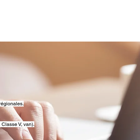
régionales.
 Classe V, van).