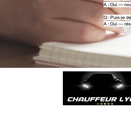
A : Oui — nou
Q : Puis-je d
A : Oui — rés