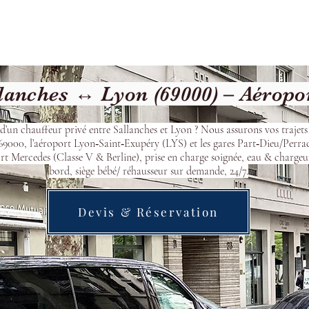
Welcome
Contact
Our Services
lanches ↔ Lyon (69000) – Aéropo
d’un chauffeur privé entre Sallanches et Lyon ? Nous assurons vos trajets
9000, l’aéroport Lyon‑Saint‑Exupéry (LYS) et les gares Part‑Dieu/Perra
t Mercedes (Classe V & Berline), prise en charge soignée, eau & chargeu
bord, siège bébé/ réhausseur sur demande, 24/7.
Devis & Réservation