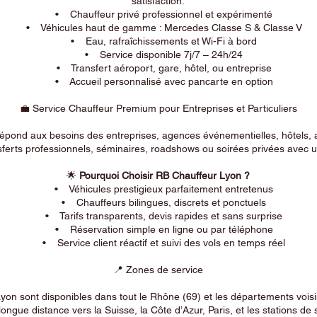
satisfaction.
• Chauffeur privé professionnel et expérimenté
• Véhicules haut de gamme : Mercedes Classe S & Classe V
• Eau, rafraîchissements et Wi-Fi à bord
• Service disponible 7j/7 – 24h/24
• Transfert aéroport, gare, hôtel, ou entreprise
• Accueil personnalisé avec pancarte en option
💼 Service Chauffeur Premium pour Entreprises et Particuliers
répond aux besoins des entreprises, agences événementielles, hôtels, 
ferts professionnels, séminaires, roadshows ou soirées privées avec un
🌟
Pourquoi Choisir RB Chauffeur Lyon ?
• Véhicules prestigieux parfaitement entretenus
• Chauffeurs bilingues, discrets et ponctuels
• Tarifs transparents, devis rapides et sans surprise
• Réservation simple en ligne ou par téléphone
• Service client réactif et suivi des vols en temps réel
📍 Zones de service
on sont disponibles dans tout le Rhône (69) et les départements voi
longue distance vers la Suisse, la Côte d’Azur, Paris, et les stations de 