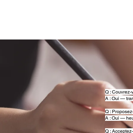
Q : Couvrez-v
A : Oui — tra
Q : Proposez
A : Oui — heu
Q : Acceptez