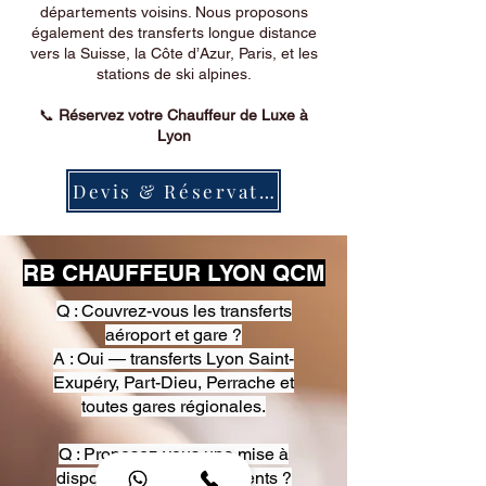
départements voisins. Nous proposons
également des transferts longue distance
vers la Suisse, la Côte d’Azur, Paris, et les
stations de ski alpines.
📞
Réservez votre Chauffeur de Luxe à
Lyon
Devis & Réservation
RB CHAUFFEUR LYON QCM
Q : Couvrez-vous les transferts
aéroport et gare ?
A : Oui — transferts Lyon Saint-
Exupéry, Part-Dieu, Perrache et
toutes gares régionales.
Q : Proposez-vous une mise à
disposition pour événements ?