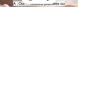
A : Oui — heures, journées ou
multi-jours, avec véhicules
adaptés (Classe S, Classe V,
van).
Q : Acceptez-vous des contrats
entreprise ou agences ?
A : Oui — nous proposons des
tarifs pro et des formules de
partenariat.
Q : Puis-je demander un véhicule
précis ?
A : Oui — réservez votre type de
véhicule lors de la demande
(Classe S, Classe V, van).