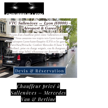
VTC Sallenôves ↔ Lyon (69000) –
Aéroport & Gares
Besoin d’un chauffeur privé entre Sallenôves et Lyon
? Nous assurons vos trajets vers Lyon 69000,
l’aéroport Lyon‑Saint‑Exupéry (LYS) et les gares
Part‑Dieu/Perrache. Confort Mercedes (Classe V &
Berline), prise en charge soignée, eau & chargeurs à
bord, siège bébé/ réhausseur sur demande, 24/7.
Devis & Réservation
Chauffeur privé à
Sallenôves – Mercedes
Van & Berline