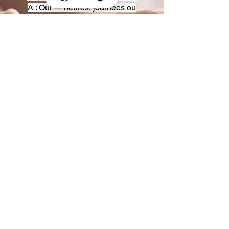
A : Oui — heures, journées ou
multi-jours, avec véhicules
adaptés (Classe S, Classe V,
van).
Q : Acceptez-vous des contrats
entreprise ou agences ?
A : Oui — nous proposons des
tarifs pro et des formules de
partenariat.
Q : Puis-je demander un véhicule
précis ?
A : Oui — réservez votre type de
véhicule lors de la demande
(Classe S, Classe V, van).