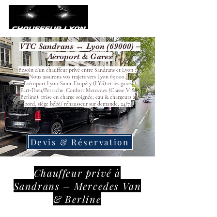
VTC Sandrans ↔ Lyon (69000) –
Aéroport & Gares
Besoin d’un chauffeur privé entre Sandrans et Lyon ?
Nous assurons vos trajets vers Lyon 69000,
l’aéroport Lyon‑Saint‑Exupéry (LYS) et les gares
Part‑Dieu/Perrache. Confort Mercedes (Classe V &
Berline), prise en charge soignée, eau & chargeurs à
bord, siège bébé/ réhausseur sur demande, 24/7.
Devis & Réservation
Chauffeur privé à
Sandrans – Mercedes Van
& Berline