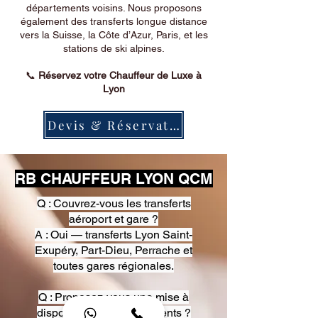
départements voisins. Nous proposons
également des transferts longue distance
vers la Suisse, la Côte d’Azur, Paris, et les
stations de ski alpines.
📞
Réservez votre Chauffeur de Luxe à
Lyon
Devis & Réservation
RB CHAUFFEUR LYON QCM
Q : Couvrez-vous les transferts
aéroport et gare ?
A : Oui — transferts Lyon Saint-
Exupéry, Part-Dieu, Perrache et
toutes gares régionales.
Q : Proposez-vous une mise à
disposition pour événements ?