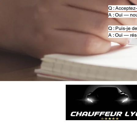
Q : Acceptez
A : Oui — nou
Q : Puis-je d
A : Oui — rés