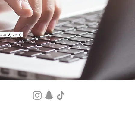
se V, van).
Tel.+33 07 85 80 48 00 |
CGV