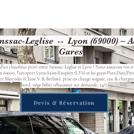
Welcome
Contact
Our Services
ssac-Leglise ↔ Lyon (69000) – A
Gares
d’un chauffeur privé entre Sanssac-Leglise et Lyon ? Nous assurons vos tr
n 69000, l’aéroport Lyon‑Saint‑Exupéry (LYS) et les gares Part‑Dieu/Per
t Mercedes (Classe V & Berline), prise en charge soignée, eau & chargeu
bord, siège bébé/ réhausseur sur demande, 24/7.
Devis & Réservation