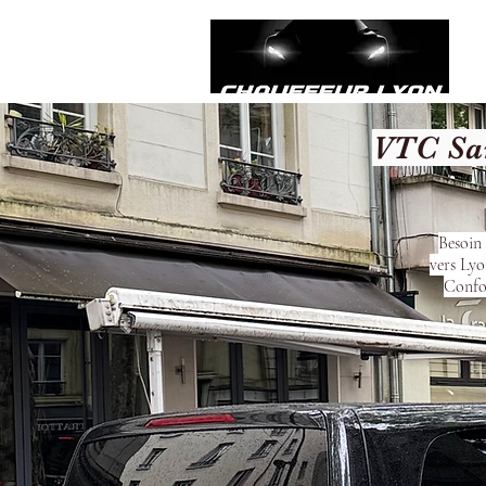
VTC San
Besoin 
vers Lyo
Confor