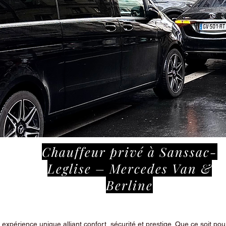
Chauffeur privé à Sanssac-
Leglise – Mercedes Van &
Berline
périence unique alliant confort, sécurité et prestige. Que ce soit pour