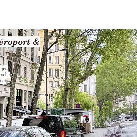
Terms and Conditions
éroport &
ajets
rache.
rs à