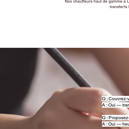
Nos chauffeurs haut de gamme à Ly
transferts 
Q : Couvrez-v
A : Oui — tra
Q : Proposez
A : Oui — heu