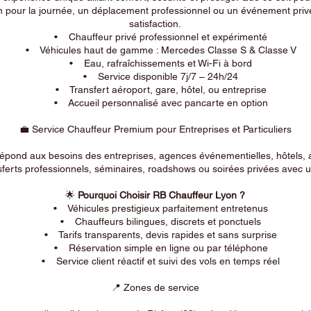
n pour la journée, un déplacement professionnel ou un événement privé
satisfaction.
• Chauffeur privé professionnel et expérimenté
• Véhicules haut de gamme : Mercedes Classe S & Classe V
• Eau, rafraîchissements et Wi-Fi à bord
• Service disponible 7j/7 – 24h/24
• Transfert aéroport, gare, hôtel, ou entreprise
• Accueil personnalisé avec pancarte en option
💼 Service Chauffeur Premium pour Entreprises et Particuliers
répond aux besoins des entreprises, agences événementielles, hôtels, 
ferts professionnels, séminaires, roadshows ou soirées privées avec un
🌟
Pourquoi Choisir RB Chauffeur Lyon ?
• Véhicules prestigieux parfaitement entretenus
• Chauffeurs bilingues, discrets et ponctuels
• Tarifs transparents, devis rapides et sans surprise
• Réservation simple en ligne ou par téléphone
• Service client réactif et suivi des vols en temps réel
📍 Zones de service