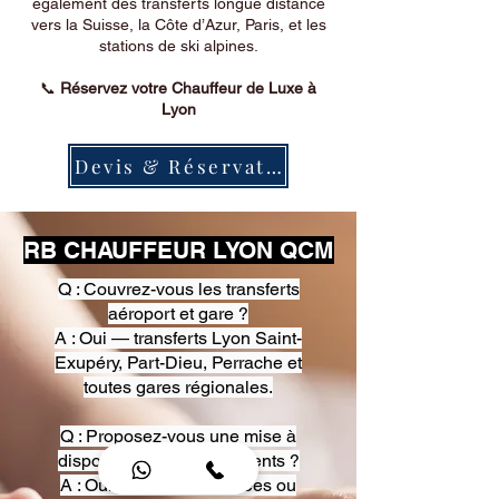
également des transferts longue distance
vers la Suisse, la Côte d’Azur, Paris, et les
stations de ski alpines.
📞
Réservez votre Chauffeur de Luxe à
Lyon
Devis & Réservation
RB CHAUFFEUR LYON QCM
Q : Couvrez-vous les transferts
aéroport et gare ?
A : Oui — transferts Lyon Saint-
Exupéry, Part-Dieu, Perrache et
toutes gares régionales.
Q : Proposez-vous une mise à
disposition pour événements ?
A : Oui — heures, journées ou