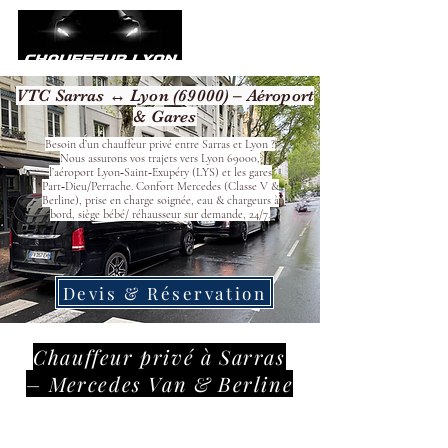
VTC Sarras ↔ Lyon (69000) – Aéroport
& Gares
Besoin d’un chauffeur privé entre Sarras et Lyon ?
Nous assurons vos trajets vers Lyon 69000,
l’aéroport Lyon‑Saint‑Exupéry (LYS) et les gares
Part‑Dieu/Perrache. Confort Mercedes (Classe V &
Berline), prise en charge soignée, eau & chargeurs à
bord, siège bébé/ réhausseur sur demande, 24/7.
Devis & Réservation
Chauffeur privé à Sarras
– Mercedes Van & Berline