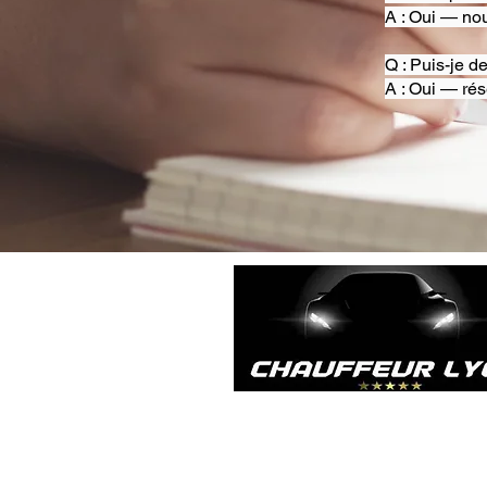
A : Oui — nou
Q : Puis-je d
A : Oui — rés