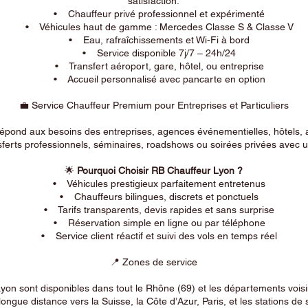
satisfaction.
• Chauffeur privé professionnel et expérimenté
• Véhicules haut de gamme : Mercedes Classe S & Classe V
• Eau, rafraîchissements et Wi-Fi à bord
• Service disponible 7j/7 – 24h/24
• Transfert aéroport, gare, hôtel, ou entreprise
• Accueil personnalisé avec pancarte en option
💼 Service Chauffeur Premium pour Entreprises et Particuliers
répond aux besoins des entreprises, agences événementielles, hôtels, 
ferts professionnels, séminaires, roadshows ou soirées privées avec un
🌟
Pourquoi Choisir RB Chauffeur Lyon ?
• Véhicules prestigieux parfaitement entretenus
• Chauffeurs bilingues, discrets et ponctuels
• Tarifs transparents, devis rapides et sans surprise
• Réservation simple en ligne ou par téléphone
• Service client réactif et suivi des vols en temps réel
📍 Zones de service
on sont disponibles dans tout le Rhône (69) et les départements voi
longue distance vers la Suisse, la Côte d’Azur, Paris, et les stations de 