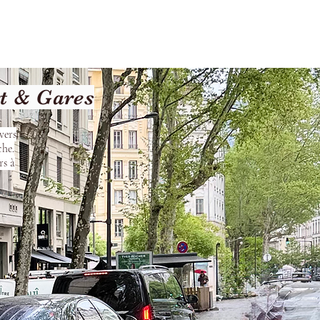
Terms and Conditions
t & Gares
vers
che.
rs à