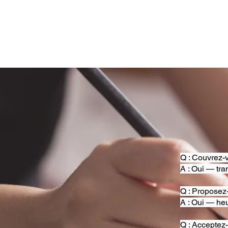
Q : Couvrez-v
A : Oui — tra
Q : Proposez
A : Oui — heu
Q : Acceptez