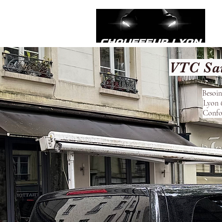
VTC Sau
Besoin
Lyon 6
Confor