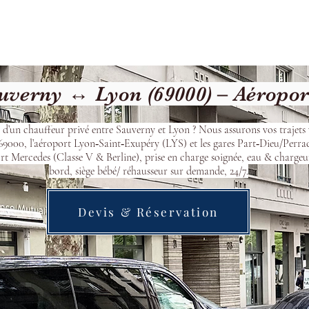
Welcome
Contact
Our Services
verny ↔ Lyon (69000) – Aéropor
 d’un chauffeur privé entre Sauverny et Lyon ? Nous assurons vos trajets 
9000, l’aéroport Lyon‑Saint‑Exupéry (LYS) et les gares Part‑Dieu/Perra
t Mercedes (Classe V & Berline), prise en charge soignée, eau & chargeu
bord, siège bébé/ réhausseur sur demande, 24/7.
Devis & Réservation