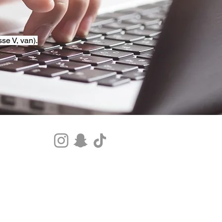
se V, van).
Tel.+33 07 85 80 48 00 |
CGV