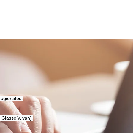
régionales.
 Classe V, van).