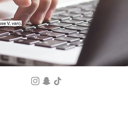
se V, van).
Tel.+33 07 85 80 48 00 |
CGV