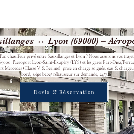
Welcome
Contact
Our Services
illanges ↔ Lyon (69000) – Aérop
’un chauffeur privé entre Sauxillanges et Lyon ? Nous assurons vos trajet
9000, l’aéroport Lyon‑Saint‑Exupéry (LYS) et les gares Part‑Dieu/Perra
t Mercedes (Classe V & Berline), prise en charge soignée, eau & chargeu
bord, siège bébé/ réhausseur sur demande, 24/7.
Devis & Réservation