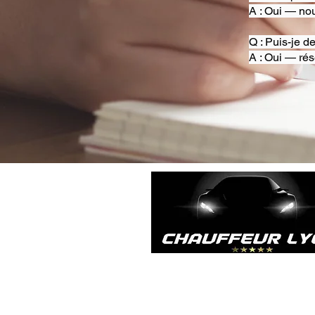
A : Oui — nou
Q : Puis-je d
A : Oui — rés