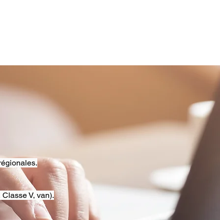
régionales.
 Classe V, van).