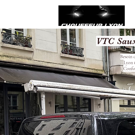
VTC Saux
Besoin d
Lyon 6
Confor