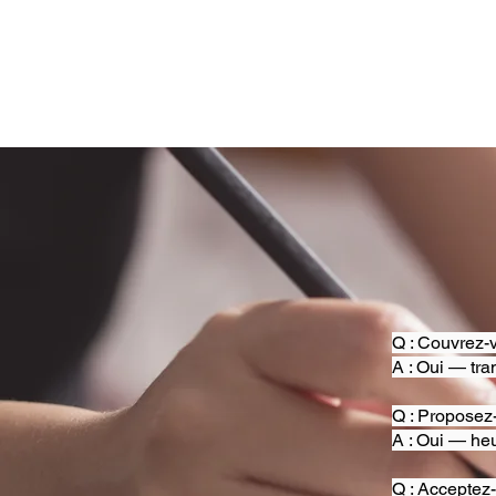
Q : Couvrez-v
A : Oui — tra
Q : Proposez
A : Oui — heu
Q : Acceptez