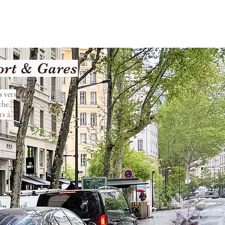
Terms and Conditions
ort & Gares
s vers
che.
rs à