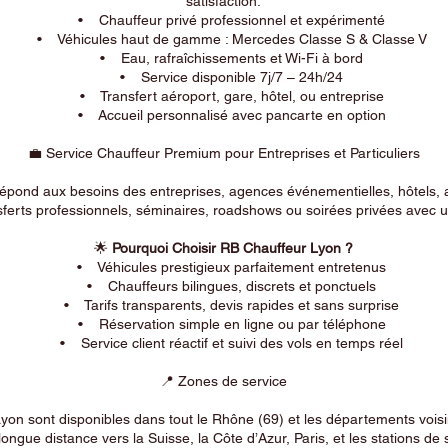
satisfaction.
• Chauffeur privé professionnel et expérimenté
• Véhicules haut de gamme : Mercedes Classe S & Classe V
• Eau, rafraîchissements et Wi-Fi à bord
• Service disponible 7j/7 – 24h/24
• Transfert aéroport, gare, hôtel, ou entreprise
• Accueil personnalisé avec pancarte en option
💼 Service Chauffeur Premium pour Entreprises et Particuliers
répond aux besoins des entreprises, agences événementielles, hôtels, 
ferts professionnels, séminaires, roadshows ou soirées privées avec un
🌟
Pourquoi Choisir RB Chauffeur Lyon ?
• Véhicules prestigieux parfaitement entretenus
• Chauffeurs bilingues, discrets et ponctuels
• Tarifs transparents, devis rapides et sans surprise
• Réservation simple en ligne ou par téléphone
• Service client réactif et suivi des vols en temps réel
📍 Zones de service
on sont disponibles dans tout le Rhône (69) et les départements voi
longue distance vers la Suisse, la Côte d’Azur, Paris, et les stations de 