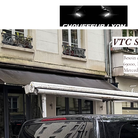
VTC S
Besoin 
69000, 
Mercede