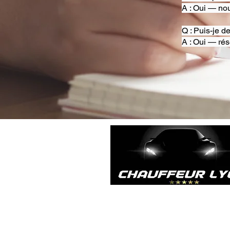
A : Oui — nou
Q : Puis-je d
A : Oui — rés