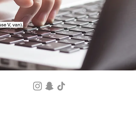
se V, van).
Tel.+33 07 85 80 48 00 |
CGV