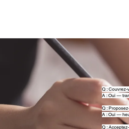
Q : Couvrez-v
A : Oui — tra
Q : Proposez
A : Oui — heu
Q : Acceptez