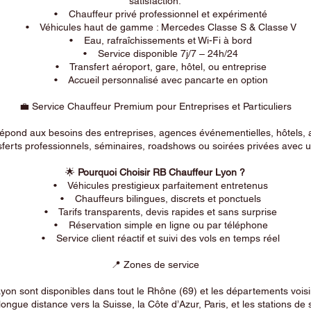
satisfaction.
• Chauffeur privé professionnel et expérimenté
• Véhicules haut de gamme : Mercedes Classe S & Classe V
• Eau, rafraîchissements et Wi-Fi à bord
• Service disponible 7j/7 – 24h/24
• Transfert aéroport, gare, hôtel, ou entreprise
• Accueil personnalisé avec pancarte en option
💼 Service Chauffeur Premium pour Entreprises et Particuliers
répond aux besoins des entreprises, agences événementielles, hôtels, 
ferts professionnels, séminaires, roadshows ou soirées privées avec un
🌟
Pourquoi Choisir RB Chauffeur Lyon ?
• Véhicules prestigieux parfaitement entretenus
• Chauffeurs bilingues, discrets et ponctuels
• Tarifs transparents, devis rapides et sans surprise
• Réservation simple en ligne ou par téléphone
• Service client réactif et suivi des vols en temps réel
📍 Zones de service
on sont disponibles dans tout le Rhône (69) et les départements voi
longue distance vers la Suisse, la Côte d’Azur, Paris, et les stations de 