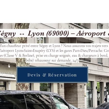
Welcome
Contact
Our Services
égny ↔ Lyon (69000) – Aéroport
d’un chauffeur privé entre Ségny et Lyon ? Nous assurons vos trajets vers
l’aéroport Lyon‑Saint‑Exupéry (LYS) et les gares Part‑Dieu/Perrache. Co
s (Classe V & Berline), prise en charge soignée, eau & chargeurs à bord, 
bébé/ réhausseur sur demande, 24/7.
Devis & Réservation