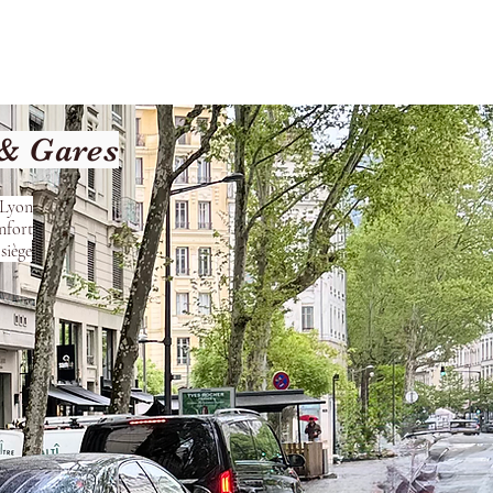
Terms and Conditions
 & Gares
 Lyon
nfort
siège