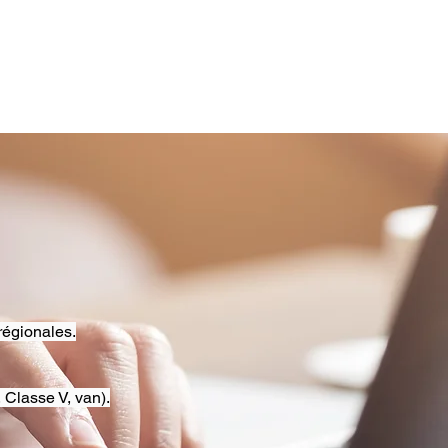
régionales.
 Classe V, van).