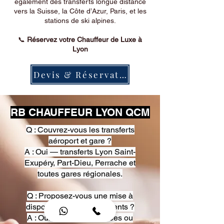
également des transferts longue distance
vers la Suisse, la Côte d’Azur, Paris, et les
stations de ski alpines.
📞
Réservez votre Chauffeur de Luxe à
Lyon
Devis & Réservation
RB CHAUFFEUR LYON QCM
Q : Couvrez-vous les transferts
aéroport et gare ?
A : Oui — transferts Lyon Saint-
Exupéry, Part-Dieu, Perrache et
toutes gares régionales.
Q : Proposez-vous une mise à
disposition pour événements ?
A : Oui — heures, journées ou