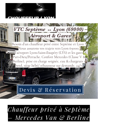
VTC Septème ↔ Lyon (69000) –
Aéroport & Gares
Besoin d’un chauffeur privé entre Septème et Lyon ?
Nous assurons vos trajets vers Lyon 69000,
l’aéroport Lyon‑Saint‑Exupéry (LYS) et les gares
Part‑Dieu/Perrache. Confort Mercedes (Classe V &
Berline), prise en charge soignée, eau & chargeurs à
bord, siège bébé/ réhausseur sur demande, 24/7.
Devis & Réservation
Chauffeur privé à Septème
– Mercedes Van & Berline