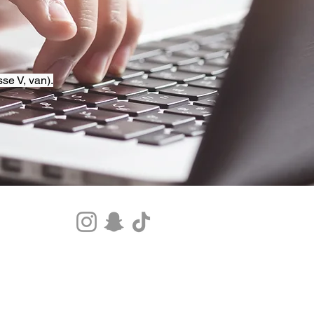
se V, van).
Tel.+33 07 85 80 48 00 |
CGV