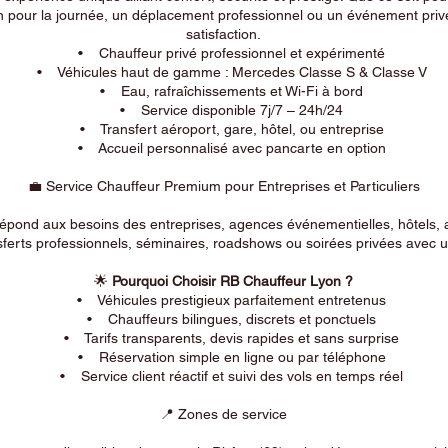
n pour la journée, un déplacement professionnel ou un événement privé
satisfaction.
• Chauffeur privé professionnel et expérimenté
• Véhicules haut de gamme : Mercedes Classe S & Classe V
• Eau, rafraîchissements et Wi-Fi à bord
• Service disponible 7j/7 – 24h/24
• Transfert aéroport, gare, hôtel, ou entreprise
• Accueil personnalisé avec pancarte en option
💼 Service Chauffeur Premium pour Entreprises et Particuliers
répond aux besoins des entreprises, agences événementielles, hôtels, 
ferts professionnels, séminaires, roadshows ou soirées privées avec un
🌟
Pourquoi Choisir RB Chauffeur Lyon ?
• Véhicules prestigieux parfaitement entretenus
• Chauffeurs bilingues, discrets et ponctuels
• Tarifs transparents, devis rapides et sans surprise
• Réservation simple en ligne ou par téléphone
• Service client réactif et suivi des vols en temps réel
📍 Zones de service