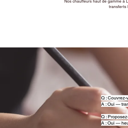
Nos chauffeurs haut de gamme à Ly
transferts 
Q : Couvrez-v
A : Oui — tra
Q : Proposez
A : Oui — heu