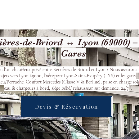
Welcome
Contact
Our Services
ères-de-Briord ↔ Lyon (69000) –
Gares
n d’un chauffeur privé entre Serrières-de-Briord et Lyon ? Nous assurons 
rajets vers Lyon 69000, l’aéroport Lyon‑Saint‑Exupéry (LYS) et les gares
eu/Perrache. Confort Mercedes (Classe V & Berline), prise en charge soi
eau & chargeurs à bord, siège bébé/ réhausseur sur demande, 24/7.
Devis & Réservation