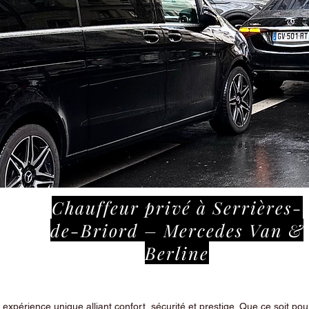
Chauffeur privé à Serrières-
de-Briord – Mercedes Van &
Berline
périence unique alliant confort, sécurité et prestige. Que ce soit pour