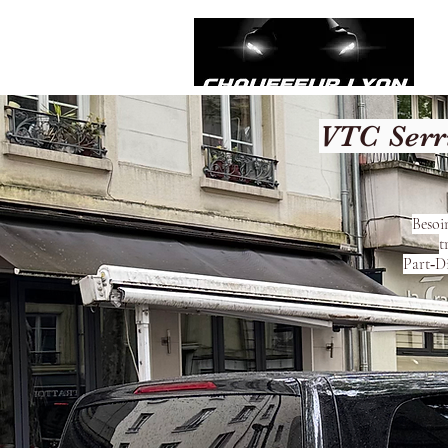
VTC Serri
Besoi
t
Part‑Di