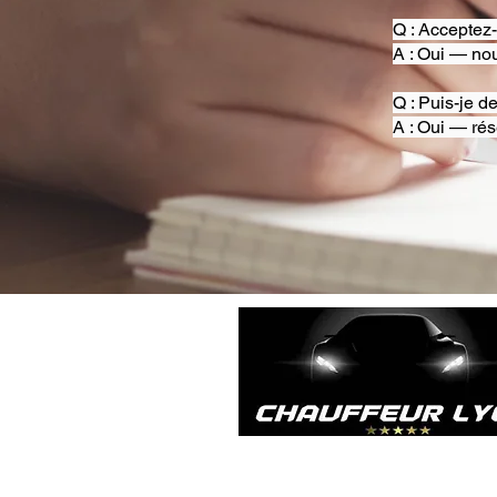
Q : Acceptez
A : Oui — nou
Q : Puis-je d
A : Oui — rés