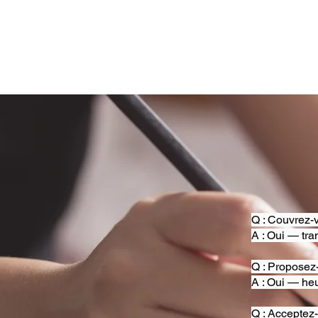
Q : Couvrez-v
A : Oui — tra
Q : Proposez
A : Oui — heu
Q : Acceptez