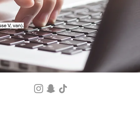
se V, van).
Tel.+33 07 85 80 48 00 |
CGV