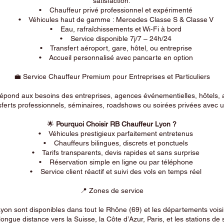
satisfaction.
• Chauffeur privé professionnel et expérimenté
• Véhicules haut de gamme : Mercedes Classe S & Classe V
• Eau, rafraîchissements et Wi-Fi à bord
• Service disponible 7j/7 – 24h/24
• Transfert aéroport, gare, hôtel, ou entreprise
• Accueil personnalisé avec pancarte en option
💼 Service Chauffeur Premium pour Entreprises et Particuliers
répond aux besoins des entreprises, agences événementielles, hôtels, 
ferts professionnels, séminaires, roadshows ou soirées privées avec un
🌟
Pourquoi Choisir RB Chauffeur Lyon ?
• Véhicules prestigieux parfaitement entretenus
• Chauffeurs bilingues, discrets et ponctuels
• Tarifs transparents, devis rapides et sans surprise
• Réservation simple en ligne ou par téléphone
• Service client réactif et suivi des vols en temps réel
📍 Zones de service
on sont disponibles dans tout le Rhône (69) et les départements voi
longue distance vers la Suisse, la Côte d’Azur, Paris, et les stations de 