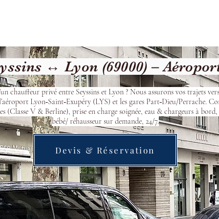
Welcome
Contact
Our Services
yssins ↔ Lyon (69000) – Aéropor
’un chauffeur privé entre Seyssins et Lyon ? Nous assurons vos trajets ver
l’aéroport Lyon‑Saint‑Exupéry (LYS) et les gares Part‑Dieu/Perrache. Co
s (Classe V & Berline), prise en charge soignée, eau & chargeurs à bord, 
bébé/ réhausseur sur demande, 24/7.
Devis & Réservation