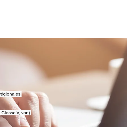
régionales.
 Classe V, van).