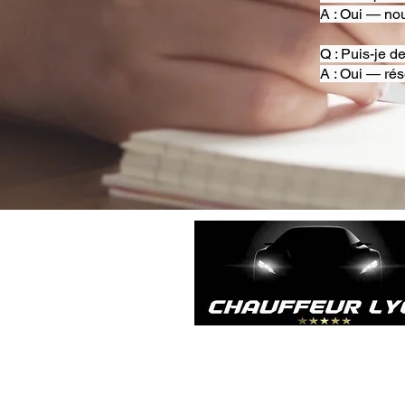
A : Oui — nou
Q : Puis-je d
A : Oui — rés