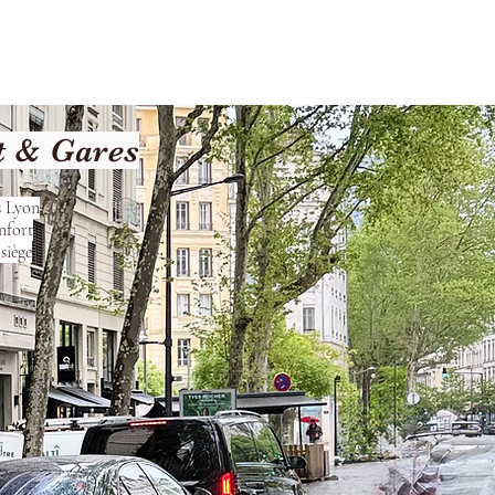
Terms and Conditions
t & Gares
s Lyon
nfort
siège