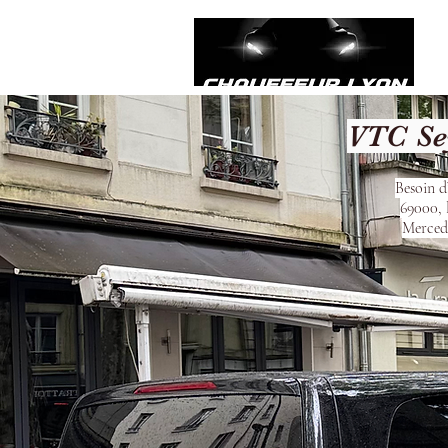
VTC Se
Besoin d
69000, 
Mercede