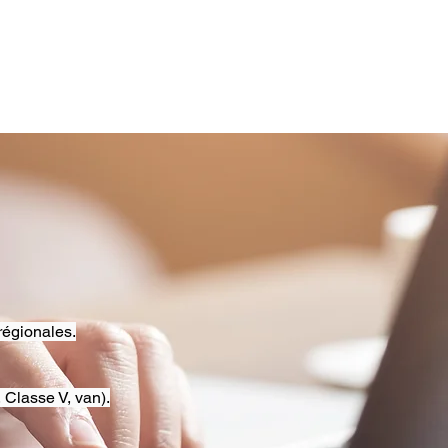
régionales.
 Classe V, van).