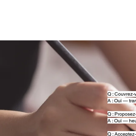
Q : Couvrez-v
A : Oui — tra
Q : Proposez
A : Oui — heu
Q : Acceptez