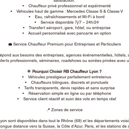
satisfaction.
• Chauffeur privé professionnel et expérimenté
• Véhicules haut de gamme : Mercedes Classe S & Classe V
• Eau, rafraîchissements et Wi-Fi à bord
• Service disponible 7j/7 – 24h/24
• Transfert aéroport, gare, hôtel, ou entreprise
• Accueil personnalisé avec pancarte en option
💼 Service Chauffeur Premium pour Entreprises et Particuliers
répond aux besoins des entreprises, agences événementielles, hôtels, 
ferts professionnels, séminaires, roadshows ou soirées privées avec un
🌟
Pourquoi Choisir RB Chauffeur Lyon ?
• Véhicules prestigieux parfaitement entretenus
• Chauffeurs bilingues, discrets et ponctuels
• Tarifs transparents, devis rapides et sans surprise
• Réservation simple en ligne ou par téléphone
• Service client réactif et suivi des vols en temps réel
📍 Zones de service
on sont disponibles dans tout le Rhône (69) et les départements voi
longue distance vers la Suisse, la Côte d’Azur, Paris, et les stations de 