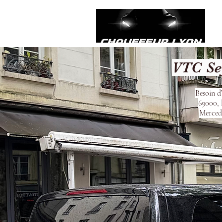
VTC Se
Besoin d
69000, 
Mercede