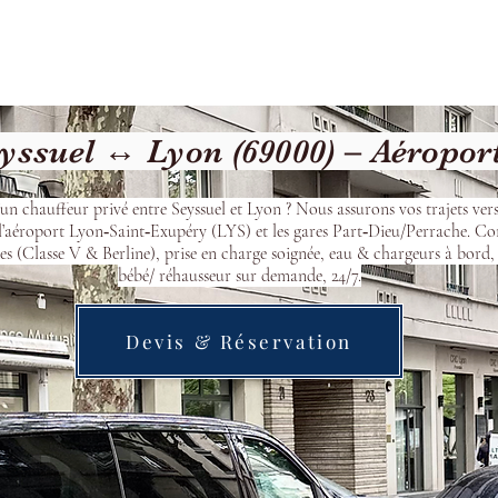
Welcome
Contact
Our Services
yssuel ↔ Lyon (69000) – Aéropor
’un chauffeur privé entre Seyssuel et Lyon ? Nous assurons vos trajets ver
l’aéroport Lyon‑Saint‑Exupéry (LYS) et les gares Part‑Dieu/Perrache. Co
s (Classe V & Berline), prise en charge soignée, eau & chargeurs à bord, 
bébé/ réhausseur sur demande, 24/7.
Devis & Réservation