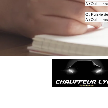
A : Oui — nou
Q : Puis-je d
A : Oui — rés