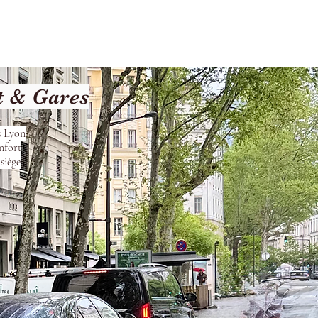
Terms and Conditions
t & Gares
s Lyon
nfort
siège