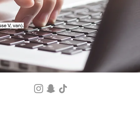
se V, van).
Tel.+33 07 85 80 48 00 |
CGV