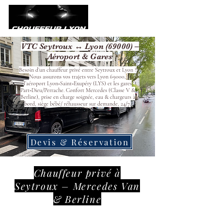
VTC Seytroux ↔ Lyon (69000) –
Aéroport & Gares
Besoin d’un chauffeur privé entre Seytroux et Lyon ?
Nous assurons vos trajets vers Lyon 69000,
l’aéroport Lyon‑Saint‑Exupéry (LYS) et les gares
Part‑Dieu/Perrache. Confort Mercedes (Classe V &
Berline), prise en charge soignée, eau & chargeurs à
bord, siège bébé/ réhausseur sur demande, 24/7.
Devis & Réservation
Chauffeur privé à
Seytroux – Mercedes Van
& Berline