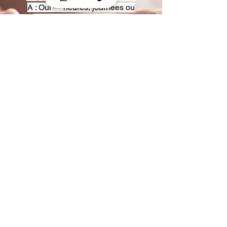
A : Oui — heures, journées ou
multi-jours, avec véhicules
adaptés (Classe S, Classe V,
van).
Q : Acceptez-vous des contrats
entreprise ou agences ?
A : Oui — nous proposons des
tarifs pro et des formules de
partenariat.
Q : Puis-je demander un véhicule
précis ?
A : Oui — réservez votre type de
véhicule lors de la demande
(Classe S, Classe V, van).