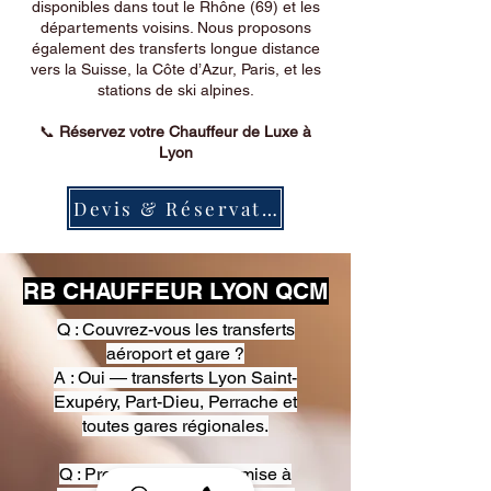
disponibles dans tout le Rhône (69) et les
départements voisins. Nous proposons
également des transferts longue distance
vers la Suisse, la Côte d’Azur, Paris, et les
stations de ski alpines.
📞
Réservez votre Chauffeur de Luxe à
Lyon
Devis & Réservation
RB CHAUFFEUR LYON QCM
Q : Couvrez-vous les transferts
aéroport et gare ?
A : Oui — transferts Lyon Saint-
Exupéry, Part-Dieu, Perrache et
toutes gares régionales.
Q : Proposez-vous une mise à