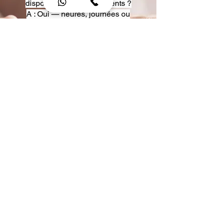
disposition pour événements ?
A : Oui — heures, journées ou
multi-jours, avec véhicules
adaptés (Classe S, Classe V,
van).
Q : Acceptez-vous des contrats
entreprise ou agences ?
A : Oui — nous proposons des
tarifs pro et des formules de
partenariat.
Q : Puis-je demander un véhicule
précis ?
A : Oui — réservez votre type de
véhicule lors de la demande
(Classe S, Classe V, van).