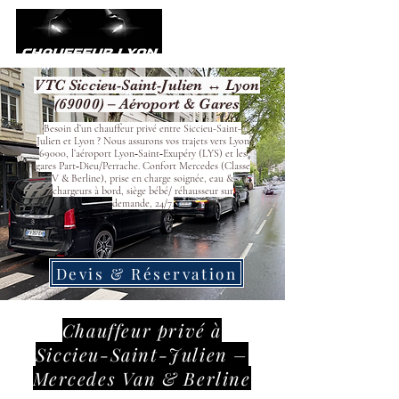
VTC Siccieu-Saint-Julien ↔ Lyon
(69000) – Aéroport & Gares
Besoin d’un chauffeur privé entre Siccieu-Saint-
Julien et Lyon ? Nous assurons vos trajets vers Lyon
69000, l’aéroport Lyon‑Saint‑Exupéry (LYS) et les
gares Part‑Dieu/Perrache. Confort Mercedes (Classe
V & Berline), prise en charge soignée, eau &
chargeurs à bord, siège bébé/ réhausseur sur
demande, 24/7.
Devis & Réservation
Chauffeur privé à
Siccieu-Saint-Julien –
Mercedes Van & Berline