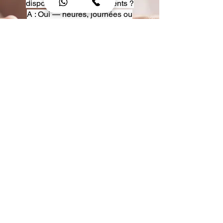
disposition pour événements ?
A : Oui — heures, journées ou
multi-jours, avec véhicules
adaptés (Classe S, Classe V,
van).
Q : Acceptez-vous des contrats
entreprise ou agences ?
A : Oui — nous proposons des
tarifs pro et des formules de
partenariat.
Q : Puis-je demander un véhicule
précis ?
A : Oui — réservez votre type de
véhicule lors de la demande
(Classe S, Classe V, van).