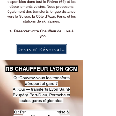
disponibles dans tout le Rhône (69) et les
départements voisins. Nous proposons
également des transferts longue distance
vers la Suisse, la Côte d’Azur, Paris, et les
stations de ski alpines.
📞
Réservez votre Chauffeur de Luxe à
Lyon
Devis & Réservation
RB CHAUFFEUR LYON QCM
Q : Couvrez-vous les transferts
aéroport et gare ?
A : Oui — transferts Lyon Saint-
Exupéry, Part-Dieu, Perrache et
toutes gares régionales.
Q : Proposez-vous une mise à