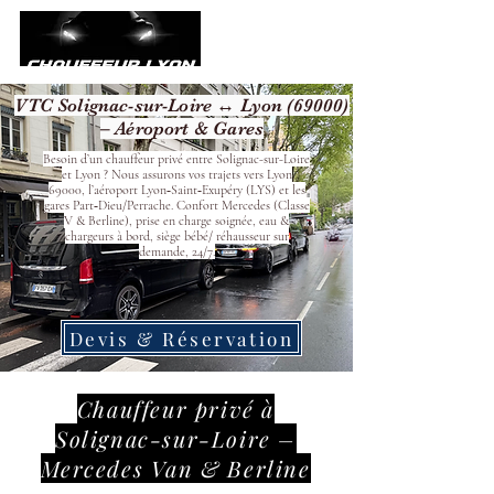
VTC Solignac-sur-Loire ↔ Lyon (69000)
– Aéroport & Gares
Besoin d’un chauffeur privé entre Solignac-sur-Loire
et Lyon ? Nous assurons vos trajets vers Lyon
69000, l’aéroport Lyon‑Saint‑Exupéry (LYS) et les
gares Part‑Dieu/Perrache. Confort Mercedes (Classe
V & Berline), prise en charge soignée, eau &
chargeurs à bord, siège bébé/ réhausseur sur
demande, 24/7.
Devis & Réservation
Chauffeur privé à
Solignac-sur-Loire –
Mercedes Van & Berline