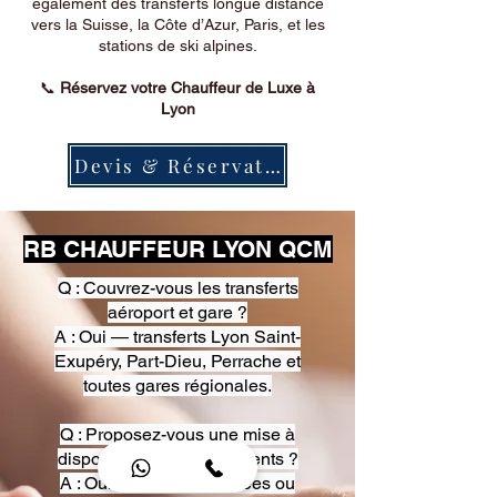
également des transferts longue distance
vers la Suisse, la Côte d’Azur, Paris, et les
stations de ski alpines.
📞
Réservez votre Chauffeur de Luxe à
Lyon
Devis & Réservation
RB CHAUFFEUR LYON QCM
Q : Couvrez-vous les transferts
aéroport et gare ?
A : Oui — transferts Lyon Saint-
Exupéry, Part-Dieu, Perrache et
toutes gares régionales.
Q : Proposez-vous une mise à
disposition pour événements ?
A : Oui — heures, journées ou