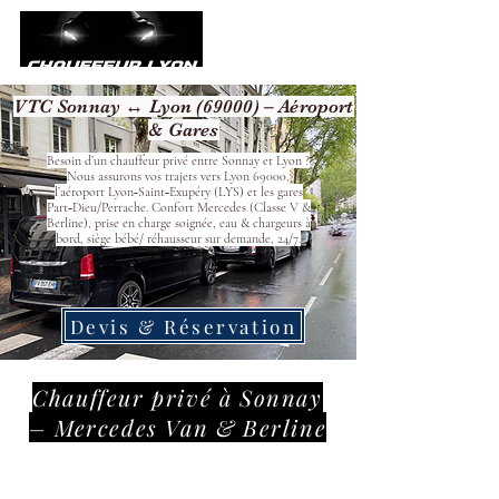
VTC Sonnay ↔ Lyon (69000) – Aéroport
& Gares
Besoin d’un chauffeur privé entre Sonnay et Lyon ?
Nous assurons vos trajets vers Lyon 69000,
l’aéroport Lyon‑Saint‑Exupéry (LYS) et les gares
Part‑Dieu/Perrache. Confort Mercedes (Classe V &
Berline), prise en charge soignée, eau & chargeurs à
bord, siège bébé/ réhausseur sur demande, 24/7.
Devis & Réservation
Chauffeur privé à Sonnay
– Mercedes Van & Berline