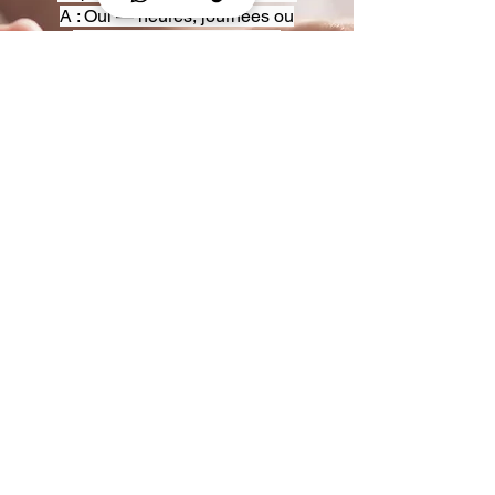
A : Oui — heures, journées ou
multi-jours, avec véhicules
adaptés (Classe S, Classe V,
van).
Q : Acceptez-vous des contrats
entreprise ou agences ?
A : Oui — nous proposons des
tarifs pro et des formules de
partenariat.
Q : Puis-je demander un véhicule
précis ?
A : Oui — réservez votre type de
véhicule lors de la demande
(Classe S, Classe V, van).