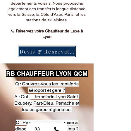
départements voisins. Nous proposons
également des transferts longue distance
vers la Suisse, la Côte d’Azur, Paris, et les
stations de ski alpines.
📞
Réservez votre Chauffeur de Luxe à
Lyon
Devis & Réservation
RB CHAUFFEUR LYON QCM
Q : Couvrez-vous les transferts
aéroport et gare ?
A : Oui — transferts Lyon Saint-
Exupéry, Part-Dieu, Perrache et
toutes gares régionales.
Q : Proposez-vous une mise à
disposition pour événements ?