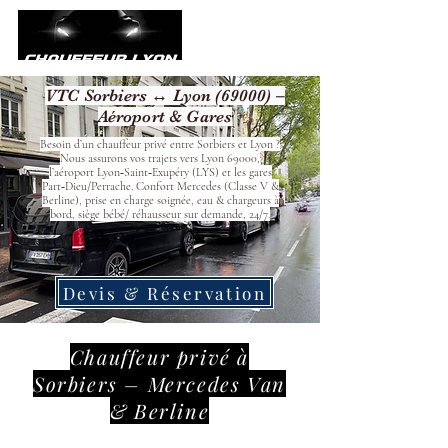
VTC Sorbiers ↔ Lyon (69000) –
Aéroport & Gares
Besoin d’un chauffeur privé entre Sorbiers et Lyon ?
Nous assurons vos trajets vers Lyon 69000,
l’aéroport Lyon‑Saint‑Exupéry (LYS) et les gares
Part‑Dieu/Perrache. Confort Mercedes (Classe V &
Berline), prise en charge soignée, eau & chargeurs à
bord, siège bébé/ réhausseur sur demande, 24/7.
Devis & Réservation
Chauffeur privé à
Sorbiers – Mercedes Van
& Berline