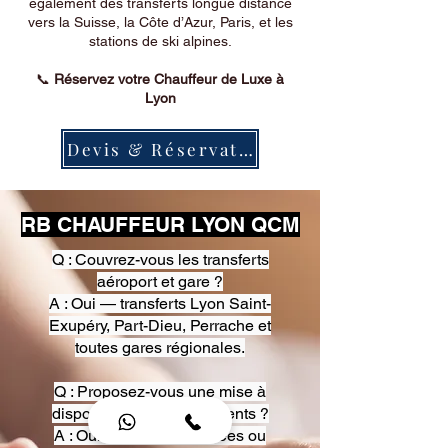
également des transferts longue distance
vers la Suisse, la Côte d’Azur, Paris, et les
stations de ski alpines.
📞
Réservez votre Chauffeur de Luxe à
Lyon
Devis & Réservation
RB CHAUFFEUR LYON QCM
Q : Couvrez-vous les transferts
aéroport et gare ?
A : Oui — transferts Lyon Saint-
Exupéry, Part-Dieu, Perrache et
toutes gares régionales.
Q : Proposez-vous une mise à
disposition pour événements ?
A : Oui — heures, journées ou