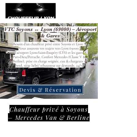
VTC Soyons ↔ Lyon (69000) – Aéroport
& Gares
Besoin d’un chauffeur privé entre Soyons et Lyon ?
Nous assurons vos trajets vers Lyon 69000,
l’aéroport Lyon‑Saint‑Exupéry (LYS) et les gares
Part‑Dieu/Perrache. Confort Mercedes (Classe V &
Berline), prise en charge soignée, eau & chargeurs à
bord, siège bébé/ réhausseur sur demande, 24/7.
Devis & Réservation
Chauffeur privé à Soyons
– Mercedes Van & Berline