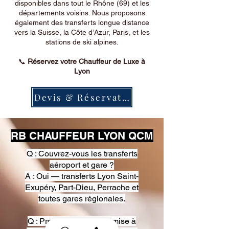
disponibles dans tout le Rhône (69) et les
départements voisins. Nous proposons
également des transferts longue distance
vers la Suisse, la Côte d’Azur, Paris, et les
stations de ski alpines.
📞
Réservez votre Chauffeur de Luxe à
Lyon
Devis & Réservation
RB CHAUFFEUR LYON QCM
Q : Couvrez-vous les transferts
aéroport et gare ?
A : Oui — transferts Lyon Saint-
Exupéry, Part-Dieu, Perrache et
toutes gares régionales.
Q : Proposez-vous une mise à