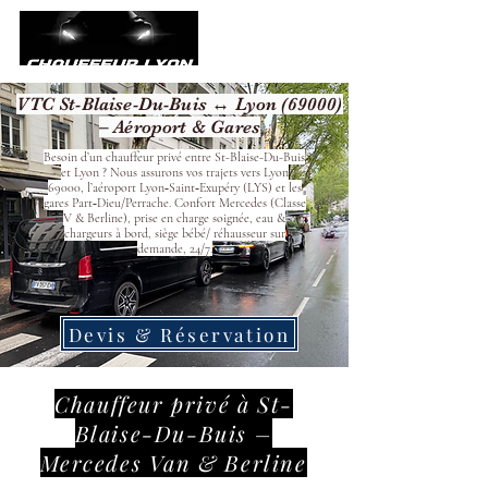
VTC St-Blaise-Du-Buis ↔ Lyon (69000)
– Aéroport & Gares
Besoin d’un chauffeur privé entre St-Blaise-Du-Buis
et Lyon ? Nous assurons vos trajets vers Lyon
69000, l’aéroport Lyon‑Saint‑Exupéry (LYS) et les
gares Part‑Dieu/Perrache. Confort Mercedes (Classe
V & Berline), prise en charge soignée, eau &
chargeurs à bord, siège bébé/ réhausseur sur
demande, 24/7.
Devis & Réservation
Chauffeur privé à St-
Blaise-Du-Buis –
Mercedes Van & Berline