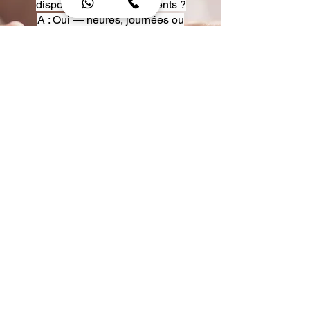
disposition pour événements ?
A : Oui — heures, journées ou
multi-jours, avec véhicules
adaptés (Classe S, Classe V,
van).
Q : Acceptez-vous des contrats
entreprise ou agences ?
A : Oui — nous proposons des
tarifs pro et des formules de
partenariat.
Q : Puis-je demander un véhicule
précis ?
A : Oui — réservez votre type de
véhicule lors de la demande
(Classe S, Classe V, van).