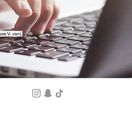
se V, van).
Tel.+33 07 85 80 48 00 |
CGV