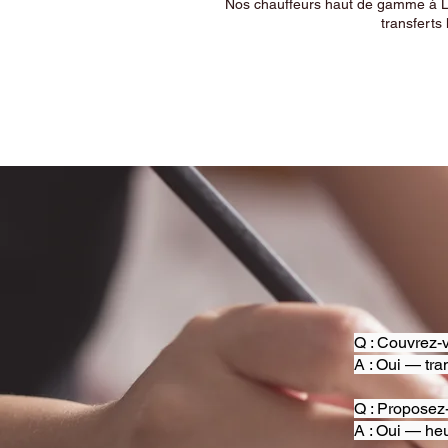
Nos chauffeurs haut de gamme à Ly
transferts 
Q : Couvrez-v
A : Oui — tra
Q : Proposez
A : Oui — heu