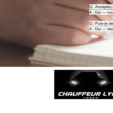
Q : Acceptez
A : Oui — nou
Q : Puis-je d
A : Oui — rés