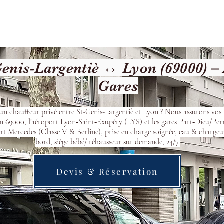
Welcome
Contact
Our Services
enis-Largentiè ↔ Lyon (69000) –
Gares
’un chauffeur privé entre St-Genis-Largentiè et Lyon ? Nous assurons vos 
n 69000, l’aéroport Lyon‑Saint‑Exupéry (LYS) et les gares Part‑Dieu/Per
t Mercedes (Classe V & Berline), prise en charge soignée, eau & chargeu
bord, siège bébé/ réhausseur sur demande, 24/7.
Devis & Réservation