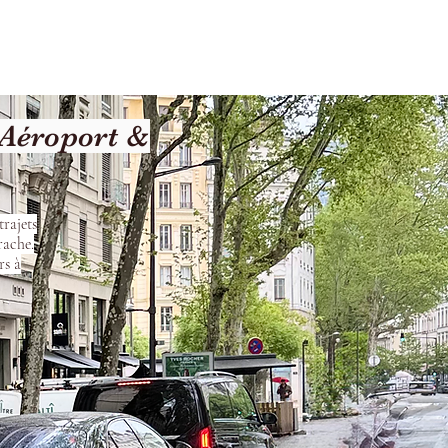
Terms and Conditions
 Aéroport &
trajets
rache.
rs à