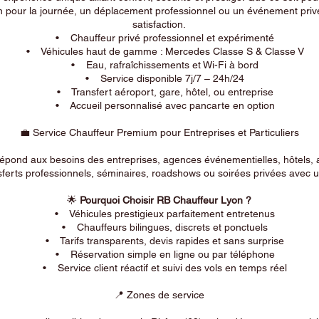
n pour la journée, un déplacement professionnel ou un événement privé
satisfaction.
• Chauffeur privé professionnel et expérimenté
• Véhicules haut de gamme : Mercedes Classe S & Classe V
• Eau, rafraîchissements et Wi-Fi à bord
• Service disponible 7j/7 – 24h/24
• Transfert aéroport, gare, hôtel, ou entreprise
• Accueil personnalisé avec pancarte en option
💼 Service Chauffeur Premium pour Entreprises et Particuliers
répond aux besoins des entreprises, agences événementielles, hôtels, 
ferts professionnels, séminaires, roadshows ou soirées privées avec un
🌟
Pourquoi Choisir RB Chauffeur Lyon ?
• Véhicules prestigieux parfaitement entretenus
• Chauffeurs bilingues, discrets et ponctuels
• Tarifs transparents, devis rapides et sans surprise
• Réservation simple en ligne ou par téléphone
• Service client réactif et suivi des vols en temps réel
📍 Zones de service