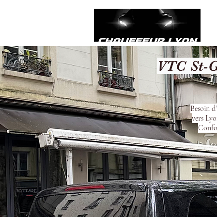
VTC St-G
Besoin d
vers Lyo
Confor