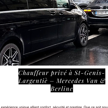
Chauffeur privé à St-Genis-
Largentiè – Mercedes Van &
Berline
périence unique alliant confort, sécurité et prestige. Que ce soit pour