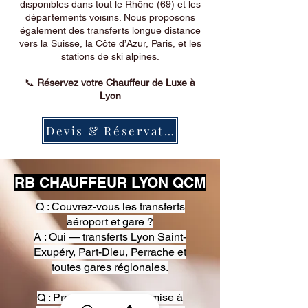
disponibles dans tout le Rhône (69) et les
départements voisins. Nous proposons
également des transferts longue distance
vers la Suisse, la Côte d’Azur, Paris, et les
stations de ski alpines.
📞
Réservez votre Chauffeur de Luxe à
Lyon
Devis & Réservation
RB CHAUFFEUR LYON QCM
Q : Couvrez-vous les transferts
aéroport et gare ?
A : Oui — transferts Lyon Saint-
Exupéry, Part-Dieu, Perrache et
toutes gares régionales.
Q : Proposez-vous une mise à