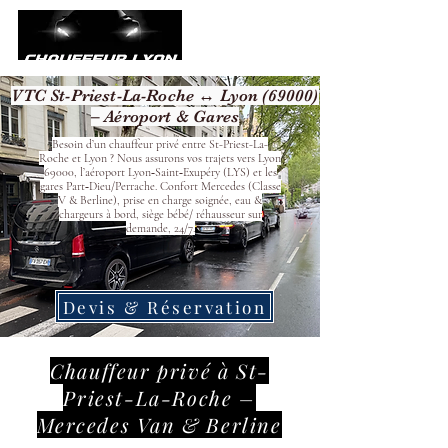
VTC St-Priest-La-Roche ↔ Lyon (69000)
– Aéroport & Gares
Besoin d’un chauffeur privé entre St-Priest-La-
Roche et Lyon ? Nous assurons vos trajets vers Lyon
69000, l’aéroport Lyon‑Saint‑Exupéry (LYS) et les
gares Part‑Dieu/Perrache. Confort Mercedes (Classe
V & Berline), prise en charge soignée, eau &
chargeurs à bord, siège bébé/ réhausseur sur
demande, 24/7.
Devis & Réservation
Chauffeur privé à St-
Priest-La-Roche –
Mercedes Van & Berline