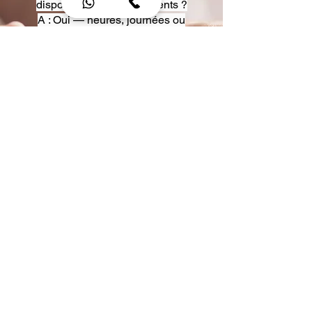
disposition pour événements ?
A : Oui — heures, journées ou
multi-jours, avec véhicules
adaptés (Classe S, Classe V,
van).
Q : Acceptez-vous des contrats
entreprise ou agences ?
A : Oui — nous proposons des
tarifs pro et des formules de
partenariat.
Q : Puis-je demander un véhicule
précis ?
A : Oui — réservez votre type de
véhicule lors de la demande
(Classe S, Classe V, van).