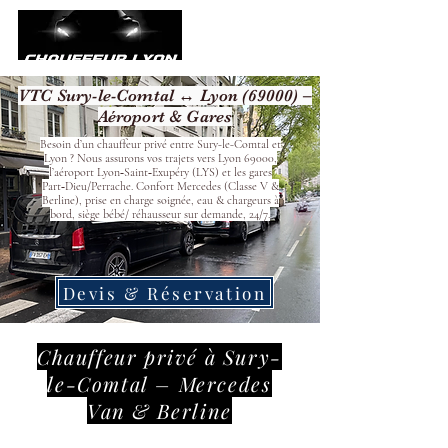
VTC Sury-le-Comtal ↔ Lyon (69000) –
Aéroport & Gares
Besoin d’un chauffeur privé entre Sury-le-Comtal et
Lyon ? Nous assurons vos trajets vers Lyon 69000,
l’aéroport Lyon‑Saint‑Exupéry (LYS) et les gares
Part‑Dieu/Perrache. Confort Mercedes (Classe V &
Berline), prise en charge soignée, eau & chargeurs à
bord, siège bébé/ réhausseur sur demande, 24/7.
Devis & Réservation
Chauffeur privé à Sury-
le-Comtal – Mercedes
Van & Berline