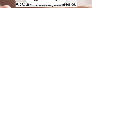
A : Oui — heures, journées ou
multi-jours, avec véhicules
adaptés (Classe S, Classe V,
van).
Q : Acceptez-vous des contrats
entreprise ou agences ?
A : Oui — nous proposons des
tarifs pro et des formules de
partenariat.
Q : Puis-je demander un véhicule
précis ?
A : Oui — réservez votre type de
véhicule lors de la demande
(Classe S, Classe V, van).