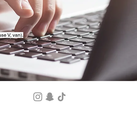
se V, van).
Tel.+33 07 85 80 48 00 |
CGV