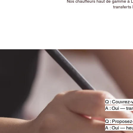
Nos chauffeurs haut de gamme à Ly
transferts 
Q : Couvrez-v
A : Oui — tra
Q : Proposez
A : Oui — heu