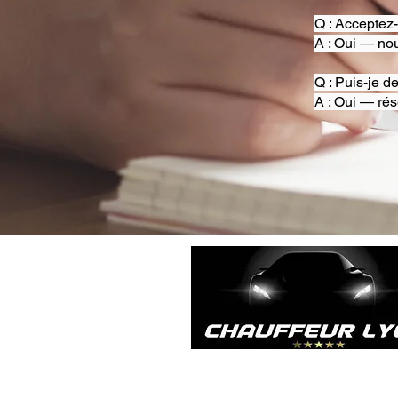
Q : Acceptez
A : Oui — nou
Q : Puis-je d
A : Oui — rés