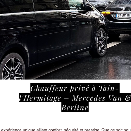
Chauffeur privé à Tain-
l'Hermitage – Mercedes Van 
Berline
périence unique alliant confort, sécurité et prestige. Que ce soit pour