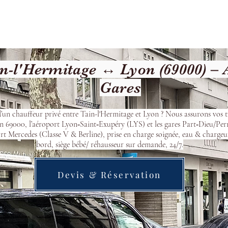
Welcome
Contact
Our Services
n-l'Hermitage ↔ Lyon (69000) – 
Gares
’un chauffeur privé entre Tain-l'Hermitage et Lyon ? Nous assurons vos t
n 69000, l’aéroport Lyon‑Saint‑Exupéry (LYS) et les gares Part‑Dieu/Per
t Mercedes (Classe V & Berline), prise en charge soignée, eau & chargeu
bord, siège bébé/ réhausseur sur demande, 24/7.
Devis & Réservation