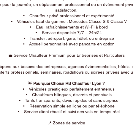
n pour la journée, un déplacement professionnel ou un événement privé
satisfaction.
• Chauffeur privé professionnel et expérimenté
• Véhicules haut de gamme : Mercedes Classe S & Classe V
• Eau, rafraîchissements et Wi-Fi à bord
• Service disponible 7j/7 – 24h/24
• Transfert aéroport, gare, hôtel, ou entreprise
• Accueil personnalisé avec pancarte en option
💼 Service Chauffeur Premium pour Entreprises et Particuliers
répond aux besoins des entreprises, agences événementielles, hôtels, 
ferts professionnels, séminaires, roadshows ou soirées privées avec un
🌟
Pourquoi Choisir RB Chauffeur Lyon ?
• Véhicules prestigieux parfaitement entretenus
• Chauffeurs bilingues, discrets et ponctuels
• Tarifs transparents, devis rapides et sans surprise
• Réservation simple en ligne ou par téléphone
• Service client réactif et suivi des vols en temps réel
📍 Zones de service