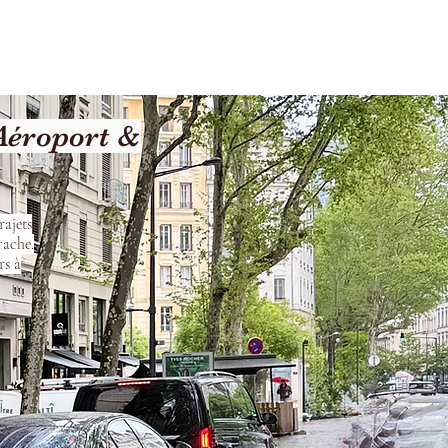
Terms and Conditions
Aéroport &
rajets
rache.
rs à