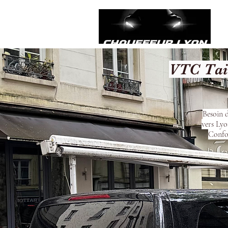
VTC Tai
Besoin d
vers Lyo
Confor