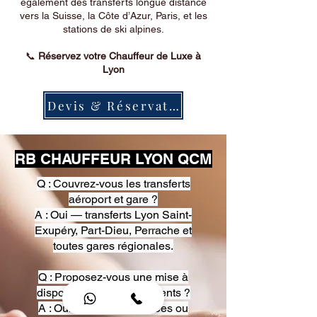
également des transferts longue distance
vers la Suisse, la Côte d’Azur, Paris, et les
stations de ski alpines.
📞
Réservez votre Chauffeur de Luxe à
Lyon
Devis & Réservation
RB CHAUFFEUR LYON QCM
Q : Couvrez-vous les transferts
aéroport et gare ?
A : Oui — transferts Lyon Saint-
Exupéry, Part-Dieu, Perrache et
toutes gares régionales.
Q : Proposez-vous une mise à
disposition pour événements ?
A : Oui — heures, journées ou