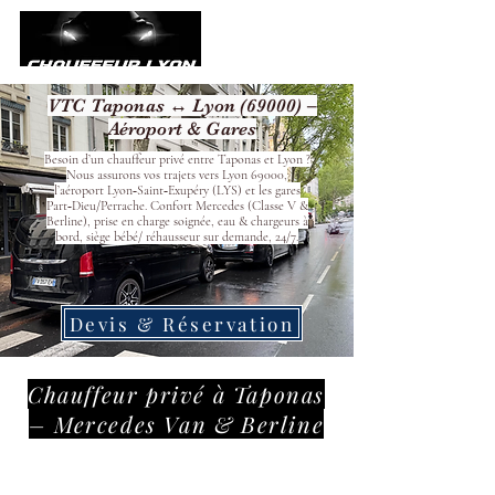
VTC Taponas ↔ Lyon (69000) –
Aéroport & Gares
Besoin d’un chauffeur privé entre Taponas et Lyon ?
Nous assurons vos trajets vers Lyon 69000,
l’aéroport Lyon‑Saint‑Exupéry (LYS) et les gares
Part‑Dieu/Perrache. Confort Mercedes (Classe V &
Berline), prise en charge soignée, eau & chargeurs à
bord, siège bébé/ réhausseur sur demande, 24/7.
Devis & Réservation
Chauffeur privé à Taponas
– Mercedes Van & Berline