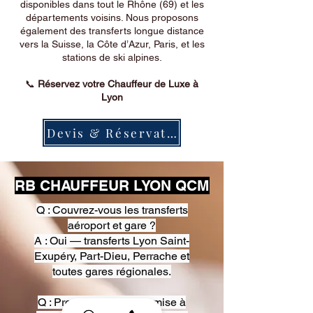
disponibles dans tout le Rhône (69) et les
départements voisins. Nous proposons
également des transferts longue distance
vers la Suisse, la Côte d’Azur, Paris, et les
stations de ski alpines.
📞
Réservez votre Chauffeur de Luxe à
Lyon
Devis & Réservation
RB CHAUFFEUR LYON QCM
Q : Couvrez-vous les transferts
aéroport et gare ?
A : Oui — transferts Lyon Saint-
Exupéry, Part-Dieu, Perrache et
toutes gares régionales.
Q : Proposez-vous une mise à