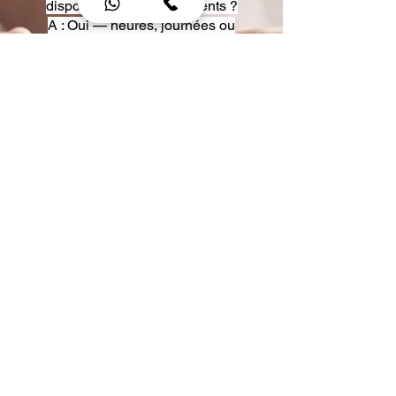
disposition pour événements ?
A : Oui — heures, journées ou
multi-jours, avec véhicules
adaptés (Classe S, Classe V,
van).
Q : Acceptez-vous des contrats
entreprise ou agences ?
A : Oui — nous proposons des
tarifs pro et des formules de
partenariat.
Q : Puis-je demander un véhicule
précis ?
A : Oui — réservez votre type de
véhicule lors de la demande
(Classe S, Classe V, van).