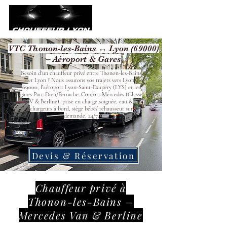
VTC Thonon-les-Bains ↔ Lyon (69000)
– Aéroport & Gares
Besoin d’un chauffeur privé entre Thonon-les-Bains
et Lyon ? Nous assurons vos trajets vers Lyon
69000, l’aéroport Lyon‑Saint‑Exupéry (LYS) et les
gares Part‑Dieu/Perrache. Confort Mercedes (Classe
V & Berline), prise en charge soignée, eau &
chargeurs à bord, siège bébé/ réhausseur sur
demande, 24/7.
Devis & Réservation
Chauffeur privé à
Thonon-les-Bains –
Mercedes Van & Berline