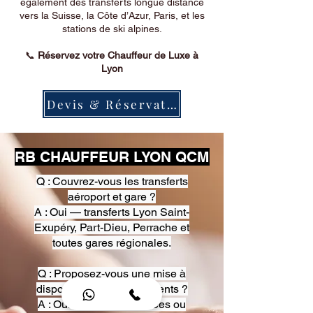
également des transferts longue distance
vers la Suisse, la Côte d’Azur, Paris, et les
stations de ski alpines.
📞
Réservez votre Chauffeur de Luxe à
Lyon
Devis & Réservation
RB CHAUFFEUR LYON QCM
Q : Couvrez-vous les transferts
aéroport et gare ?
A : Oui — transferts Lyon Saint-
Exupéry, Part-Dieu, Perrache et
toutes gares régionales.
Q : Proposez-vous une mise à
disposition pour événements ?
A : Oui — heures, journées ou