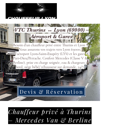
VTC Thurins ↔ Lyon (69000) –
Aéroport & Gares
Besoin d’un chauffeur privé entre Thurins et Lyon ?
Nous assurons vos trajets vers Lyon 69000,
l’aéroport Lyon‑Saint‑Exupéry (LYS) et les gares
Part‑Dieu/Perrache. Confort Mercedes (Classe V &
Berline), prise en charge soignée, eau & chargeurs à
bord, siège bébé/ réhausseur sur demande, 24/7.
Devis & Réservation
Chauffeur privé à Thurins
– Mercedes Van & Berline